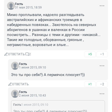
Гость
31 мая 2015, 18:59
Мимо проплывали, надоело разглядывать 
австралийских и африканских туземцев в 
набедренных повязках... Захотелось на северных 
аборигенов в ушанках и валенках в России 
посмотреть... Разницы с теми и другими - никакой... 
Такие же голодные, оборванные, грязные , 
неграмотные, вороватые и злые...
+5
–1
ОТВЕТИТЬ
2
Гость
1 июня 2015, 09:10
Это ты про себя?) А пермячок плюсует?))
+1
–2
ОТВЕТИТЬ
Гость
2 июня 2015, 10:43
Гость
1 июня 2015, 09:10
Это ты про себя?) А пермячок плюсует?))