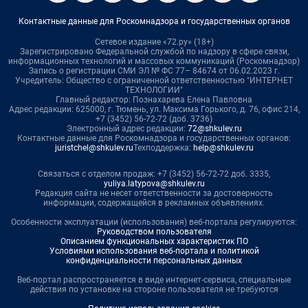
Контактные данные для Роскомнадзора и государственных органов
Сетевое издание «72.ру» (18+)
Зарегистрировано Федеральной службой по надзору в сфере связи,
информационных технологий и массовых коммуникаций (Роскомнадзор)
Запись о регистрации СМИ ЭЛ № ФС 77– 84674 от 06.02.2023 г.
Учредитель: Общество с ограниченной ответственностью "ИНТЕРНЕТ
ТЕХНОЛОГИИ"
Главный редактор: Познахарева Елена Павловна
Адрес редакции: 625000, г. Тюмень, ул. Максима Горького, д. 76, офис 214,
+7 (3452) 56-72-72 (доб. 3736)
Электронный адрес редакции:
72@shkulev.ru
Контактные данные для Роскомнадзора и государственных органов:
juristchel@shkulev.ru
Техподдержка:
help@shkulev.ru
Связаться с отделом продаж: +7 (3452) 56-72-72 доб. 3335,
yuliya.latypova@shkulev.ru
Редакция сайта не несет ответственности за достоверность
информации, содержащейся в рекламных объявлениях.
Особенности эксплуатации (использования) веб-портала регулируются:
Руководством пользователя
Описанием функциональных характеристик ПО
Условиями использования веб-портала и политикой
конфиденциальности персональных данных
Веб-портал распространяется в виде интернет-сервиса, специальные
действия по установке на стороне пользователя не требуются