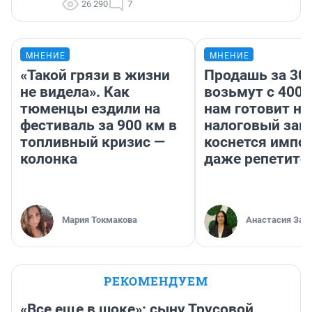
26 290
7
МНЕНИЕ
МНЕНИЕ
«Такой грязи в жизни
Продашь за 300
не видела». Как
возьмут с 4000
тюменцы ездили на
нам готовит н
фестиваль за 900 км в
налоговый зако
топливный кризис —
коснется импор
колонка
даже репетито
Мария Токмакова
Анастасия Зав
РЕКОМЕНДУЕМ
«Все еще в шоке»: сыну Трусовой