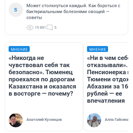
Может столкнуться каждый. Как бороться с
5
бактериальными болезнями овощей —
советы
19 881
5
МНЕНИЕ
МНЕНИЕ
«Никогда не
«Ни в чем себе
чувствовал себя так
отказывали».
безопасно». Тюменец
Пенсионерка и
проехался по дорогам
Тюмени отдохн
Казахстана и оказался
Абхазии за 160
в восторге — почему?
рублей — ее
впечатления
Анатолий Кузнецов
Алла Гайсина