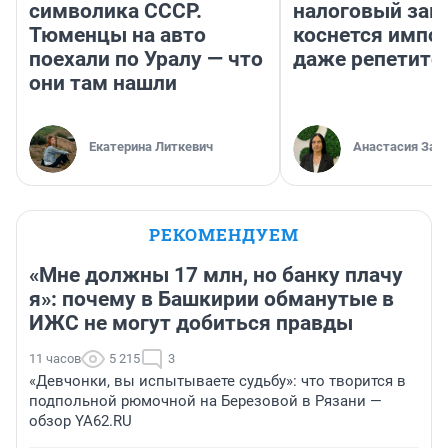
символика СССР.
налоговый зако
Тюменцы на авто
коснется импор
поехали по Уралу — что
даже репетито
они там нашли
Екатерина Литкевич
Анастасия Зав
РЕКОМЕНДУЕМ
«Мне должны 17 млн, но банку плачу
я»: почему в Башкирии обманутые в
ИЖС не могут добиться правды
11 часов
5 215
3
«Девчонки, вы испытываете судьбу»: что творится в
подпольной рюмочной на Березовой в Рязани —
обзор YA62.RU