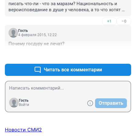
писать что-ли - что за маразм? Национальность и 
вероисповедание в душе у человека, а то что хотят 
ввести - это национализм. Если у ребенка - папа 
+1
–0
татарин, мама русская, фамилия татарская, а 
ребеночек - копия мамочки- КАКАЯ 
Гость
НАЦИОНАЛЬНОСТь ПРИЧИТАЕТСЯ? А если папа не 
4 февраля 2015, 12:22
хочет писать русский, а мама не хочет татарин? И что 
Почему госдуру не лечат?
теперь - развод и девичья фамилия?
+3
–1
Читать все комментарии
Гость
Отправить
Войти
Новости СМИ2