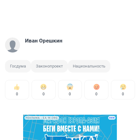
Иван Орешкин
Госдума
Законопроект
Национальность
0
0
0
0
0
РЕКЛАМА • EA-M.ORG