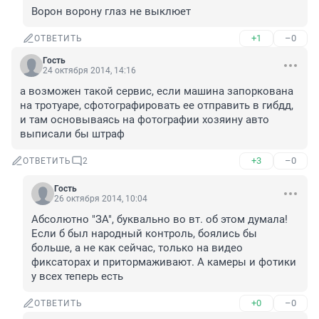
Ворон ворону глаз не выклюет
+1
–0
ОТВЕТИТЬ
Гость
24 октября 2014, 14:16
а возможен такой сервис, если машина запоркована 
на тротуаре, сфотографировать ее отправить в гибдд, 
и там основываясь на фотографии хозяину авто 
выписали бы штраф
+3
–0
ОТВЕТИТЬ
2
Гость
26 октября 2014, 10:04
Абсолютно "ЗА", буквально во вт. об этом думала! 
Если б был народный контроль, боялись бы 
больше, а не как сейчас, только на видео 
фиксаторах и притормаживают. А камеры и фотики 
у всех теперь есть
+0
–0
ОТВЕТИТЬ