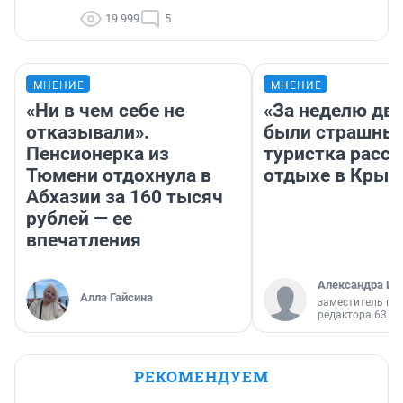
19 999
5
МНЕНИЕ
МНЕНИЕ
«Ни в чем себе не
«За неделю две
отказывали».
были страшные
Пенсионерка из
туристка расск
Тюмени отдохнула в
отдыхе в Крым
Абхазии за 160 тысяч
рублей — ее
впечатления
Александра Ис
Алла Гайсина
заместитель гл
редактора 63.RU
РЕКОМЕНДУЕМ