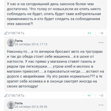
У нас и на сегодняшний день законов более чем 
достаточно. Что толку от новых,если их опять никто 
соблюдать не будет, опять будет таже избтрательная 
применимость и кто будет следить за соблюдением 
этих законов?!
+1
–0
ОТВЕТИТЬ
Гость
26 октября 2014, 17:13
Наконец-то....а то вечером бросают авто на тротуарах 
и так до обеда стоит себе машинка....я в шоке от 
наглости. У нас прямо у магазина ставят газель и 
рядом три легковушки......утром хлеб и молоко в 
магазин привозят.....а парковаться негде......встают на 
дороге с аварийками. Ну это разве нормально??? а те 
храпят себе хозяева и в оконце смотрят иногда на 
своих автоподруг
+1
–0
ОТВЕТИТЬ
Гость
26 октября 2014, 09:36