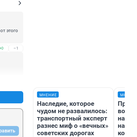
т этого 
+0
–1
+0
–1
МНЕНИЕ
МНЕНИ
Наследие, которое
Прода
чудом не развалилось:
возьм
транспортный эксперт
нам г
разнес миф о «вечных»
налог
равить
советских дорогах
косне