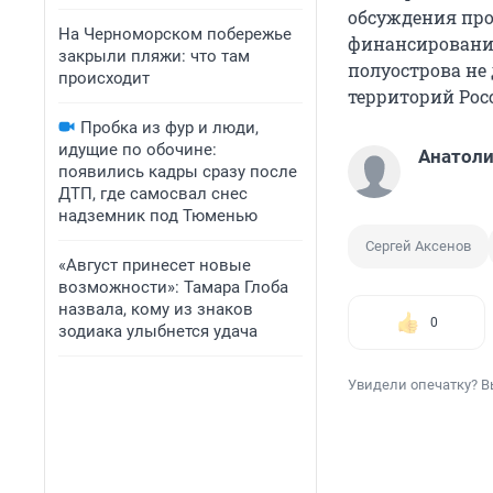
обсуждения про
На Черноморском побережье
финансирования
закрыли пляжи: что там
полуострова не
происходит
территорий Рос
Пробка из фур и люди,
идущие по обочине:
Анатоли
появились кадры сразу после
ДТП, где самосвал снес
надземник под Тюменью
Сергей Аксенов
«Август принесет новые
возможности»: Тамара Глоба
назвала, кому из знаков
0
зодиака улыбнется удача
Увидели опечатку? В