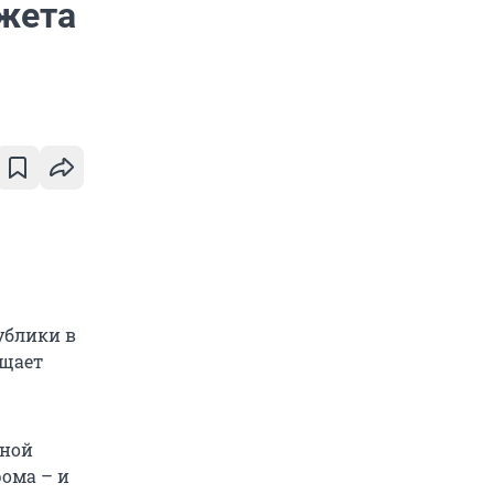
джета
ублики в
бщает
дной
рома – и