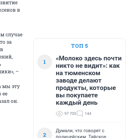
азвитие
ксенов в
ом случае
то за
ТОП 5
ов
ений,
«Молоко здесь почти
1
ь
никто не видит»: как
ики», –
на тюменском
ы
заводе делают
а мы эту
продукты, которые
 ее
вы покупаете
зал он.
каждый день
97 705
144
Думали, что говорят с
2
полицейским. Тайское