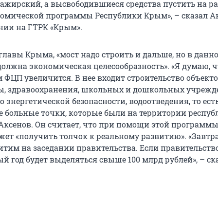
ссажирский, а высвободившиеся средства пустить на р
омической программы Республики Крым», – сказал А
нии на ГТРК «Крым».
главы Крыма, «мост надо строить и дальше, но в данн
должна экономическая целесообразность». «Я думаю, ч
м ФЦП увеличится. В нее входит строительство объект
, здравоохранения, школьных и дошкольных учрежд
 энергетической безопасности, водоотведения, то ест
е больные точки, которые были на территории республ
Аксенов. Он считает, что при помощи этой программ
жет «получить толчок к реальному развитию». «Завтр
тим на заседании правительства. Если правительство
й год будет выделяться свыше 100 млрд рублей», – ска