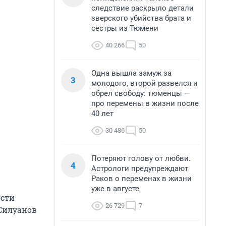
следствие раскрыло детали
зверского убийства брата и
сестры из Тюмени
40 266
50
Одна вышла замуж за
3
молодого, второй развелся и
обрел свободу: тюменцы —
про перемены в жизни после
40 лет
30 486
50
Потеряют голову от любви.
4
Астрологи предупреждают
Раков о переменах в жизни
уже в августе
сти
26 729
7
 Силуанов