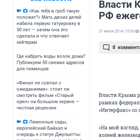
Власти 
«Как тебя в гроб такую
РФ ежег
положат?» Мать двоих детей
набила первую татуировку в
50 лет — зачем она это
31 июля 2014, 15:03
сделала и что отвечает
хейтерам
8
коммент
Где набрать воды возле дома?
Публикуем 50 свежих адресов
для тюменцев
«Финал не совпал с
ожиданиями»: стоит ли
Власти Крыма р
смотреть фильм «Старый
орел» на большом экране —
рамках федерал
честная рецензия
«Интерфакс» со 
Лимонные сады,
«На мой взгляд,
европейский Байкал и
очередь к статуе Джульетты:
колеей железно