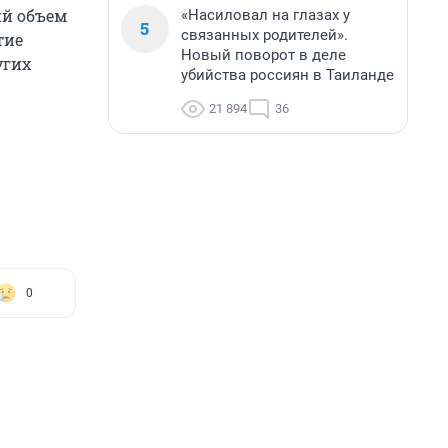
ий объем
«Насиловал на глазах у
5
связанных родителей».
тие
Новый поворот в деле
угих
убийства россиян в Таиланде
21 894
36
0