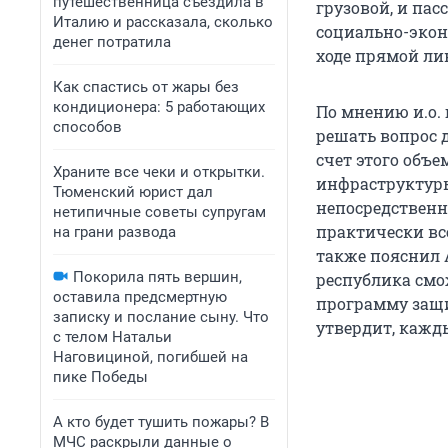
путешественница съездила в
грузовой, и па
Италию и рассказала, сколько
социально-экон
денег потратила
ходе прямой ли
Как спастись от жары без
кондиционера: 5 работающих
По мнению и.о. 
способов
решать вопрос 
счет этого объе
Храните все чеки и открытки.
инфраструктуры
Тюменский юрист дал
непосредственно
нетипичные советы супругам
практически вс
на грани развода
также пояснил 
Покорила пять вершин,
республика смо
оставила предсмертную
программу защи
записку и послание сыну. Что
утвердит, кажды
с телом Натальи
Наговициной, погибшей на
пике Победы
А кто будет тушить пожары? В
МЧС раскрыли данные о