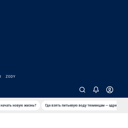
Ы
ZODY
 начать новую жизнь?
Где взять питьевую воду тюменцам — адреса