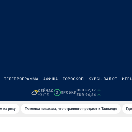
ТЕЛЕПРОГРАММА
АФИША
ГОРОСКОП
КУРСЫ ВАЛЮТ
ИГР
USD 82,17
СЕЙЧАС
2
ПРОБКИ
+27°C
EUR 94,84
м на реку
Тюменка показала, что странного продают в Таиланде
Где