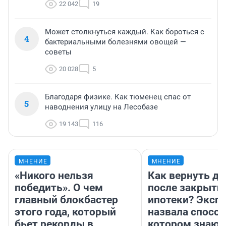
22 042
19
Может столкнуться каждый. Как бороться с
4
бактериальными болезнями овощей —
советы
20 028
5
Благодаря физике. Как тюменец спас от
5
наводнения улицу на Лесобазе
19 143
116
МНЕНИЕ
МНЕНИЕ
«Никого нельзя
Как вернуть де
победить». О чем
после закрыти
главный блокбастер
ипотеки? Эксп
этого года, который
назвала способ
бьет рекорды в
котором знают