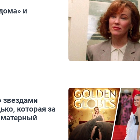
дома» и
о звездами
ько, которая за
а матерный