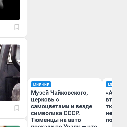
МНЕНИЕ
МНЕНИЕ
Музей Чайковского,
«Аренд
церковь с
втрое»
самоцветами и везде
тюменс
символика СССР.
неформ
Тюменцы на авто
почему
поехали по Уралу — что