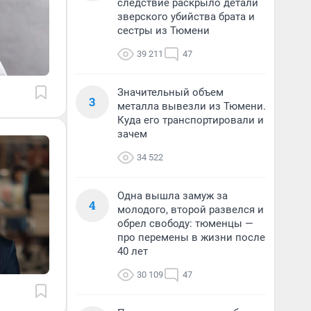
следствие раскрыло детали
зверского убийства брата и
сестры из Тюмени
39 211
47
Значительный объем
3
металла вывезли из Тюмени.
Куда его транспортировали и
зачем
34 522
Одна вышла замуж за
4
молодого, второй развелся и
обрел свободу: тюменцы —
про перемены в жизни после
40 лет
30 109
47