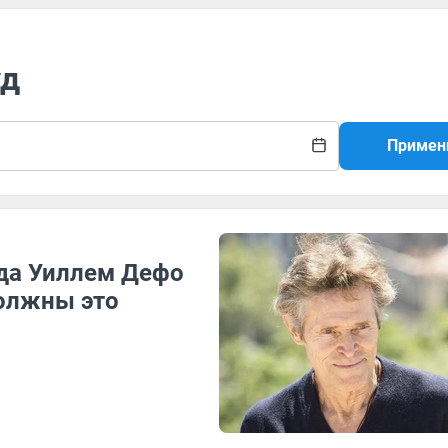
уд
Примен
уда Уиллем Дефо
должны это