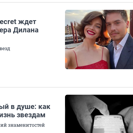
Secret ждет
тера Дилана
везд
ый в душе: как
изнь звездам
ний знаменитостей