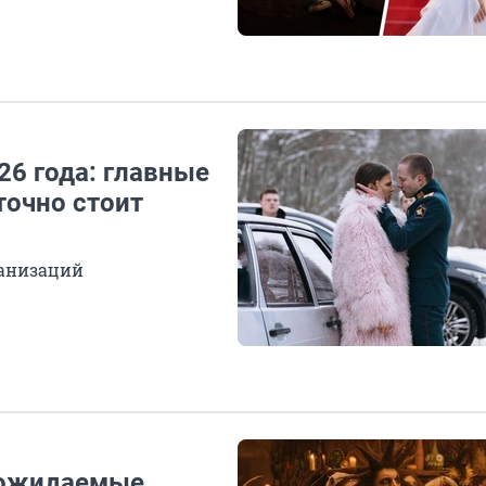
6 года: главные
точно стоит
ранизаций
е ожидаемые