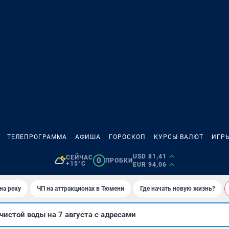
ТЕЛЕПРОГРАММА
АФИША
ГОРОСКОП
КУРСЫ ВАЛЮТ
ИГР
USD 81,41
СЕЙЧАС
0
ПРОБКИ
+15°C
EUR 94,06
на реку
ЧП на аттракционах в Тюмени
Где начать новую жизнь?
чистой воды на 7 августа с адресами