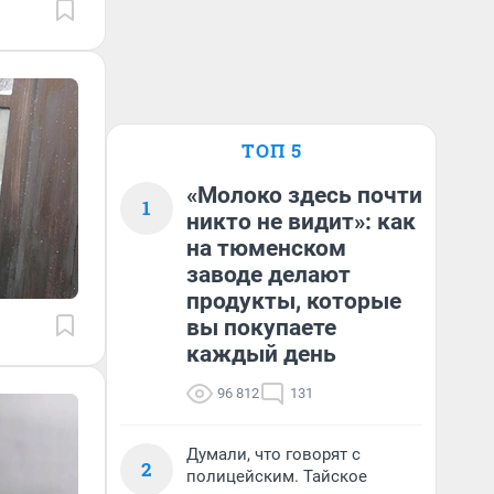
ТОП 5
«Молоко здесь почти
1
никто не видит»: как
на тюменском
заводе делают
продукты, которые
вы покупаете
каждый день
96 812
131
Думали, что говорят с
2
полицейским. Тайское