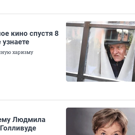
ое кино спустя 8
 узнаете
нную харизму
чему Людмила
 Голливуде