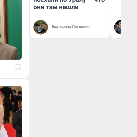
они там нашли
Екатерина Литкевич
Ев