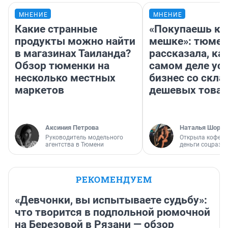
МНЕНИЕ
МНЕНИЕ
Какие странные
«Покупаешь ко
продукты можно найти
мешке»: тюмен
в магазинах Таиланда?
рассказала, как
Обзор тюменки на
самом деле ус
несколько местных
бизнес со скл
маркетов
дешевых това
Аксиния Петрова
Наталья Шорох
Руководитель модельного
Открыла кофейн
агентства в Тюмени
деньги соцразв
РЕКОМЕНДУЕМ
«Девчонки, вы испытываете судьбу»:
что творится в подпольной рюмочной
на Березовой в Рязани — обзор