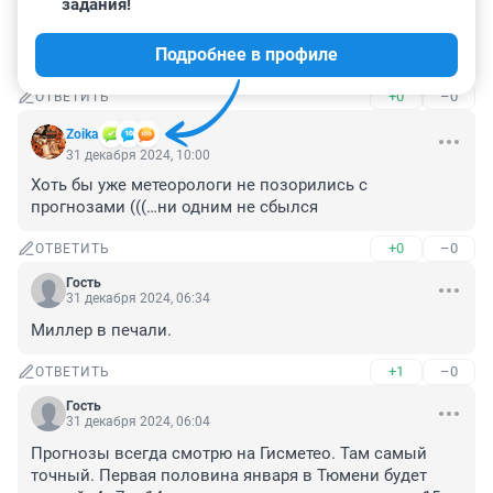
задания!
А от февраля чего ждать?

Я вот опасаюсь, что с морозами будет весна. Ну или 
Подробнее в профиле
лето, похожее на осень
+0
–0
ОТВЕТИТЬ
Zoika
31 декабря 2024, 10:00
Хоть бы уже метеорологи не позорились с 
прогнозами (((…ни одним не сбылся
+0
–0
ОТВЕТИТЬ
Гость
31 декабря 2024, 06:34
Миллер в печали.
+1
–0
ОТВЕТИТЬ
Гость
31 декабря 2024, 06:04
Прогнозы всегда смотрю на Гисметео. Там самый 
точный. Первая половина января в Тюмени будет 