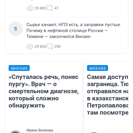
29 885
47
Сырье качают, НПЗ есть, а заправки пустые.
5
Почему в нефтяной столице России —
Тюмени — закончился бензин
29 800
298
МНЕНИЕ
МНЕНИЕ
«Спуталась речь, понес
Самая доступн
пургу». Врач — о
заграница. Тю
смертельном диагнозе,
отправился на
который сложно
в казахстански
обнаружить
Петропавловск
там посмотрет
Ирина Волкова