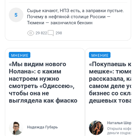
Сырье качают, НПЗ есть, а заправки пустые.
5
Почему в нефтяной столице России —
Тюмени — закончился бензин
29 822
298
МНЕНИЕ
МНЕНИЕ
«Мы видим нового
«Покупаешь ко
Нолана»: с каким
мешке»: тюмен
настроем нужно
рассказала, как
смотреть «Одиссею»,
самом деле ус
чтобы она не
бизнес со скл
выглядела как фиаско
дешевых това
Наталья Шорох
Надежда Губарь
Открыла кофейн
деньги соцразв