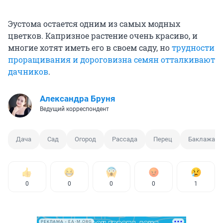
Эустома остается одним из самых модных
цветков. Капризное растение очень красиво, и
многие хотят иметь его в своем саду, но
трудности
проращивания и дороговизна семян отталкивают
дачников
.
Александра Бруня
Ведущий корреспондент
Дача
Сад
Огород
Рассада
Перец
Баклажан
0
0
0
0
1
РЕКЛАМА • EA-M.ORG