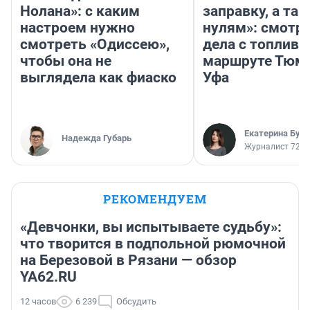
Нолана»: с каким
заправку, а там
настроем нужно
нулям»: смотри
смотреть «Одиссею»,
дела с топливо
чтобы она не
маршруте Тюм
выглядела как фиаско
Уфа
Екатерина Бур
Надежда Губарь
Журналист 72.R
РЕКОМЕНДУЕМ
«Девчонки, вы испытываете судьбу»:
что творится в подпольной рюмочной
на Березовой в Рязани — обзор
YA62.RU
12 часов
6 239
Обсудить