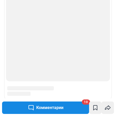
Рекомендательные системы
Пользовательское соглашение сервиса «Подписка без баннерной
рекламы»
© ООО «Интернет Технологии»
10
Комментарии