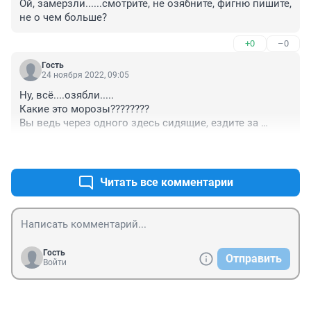
Ой, замерзли......смотрите, не озябните, фигню пишите, 
не о чем больше?
+0
–0
Гость
24 ноября 2022, 09:05
Ну, всё....озябли.....

Какие это морозы????????

Вы ведь через одного здесь сидящие, ездите за 
деньгами на север...и, что? Замерзли там при минус 
+0
–2
40, допустим, а ведь бывает и под 50....изгнуселись , 
противно читать....
Читать все комментарии
Гость
Отправить
Войти