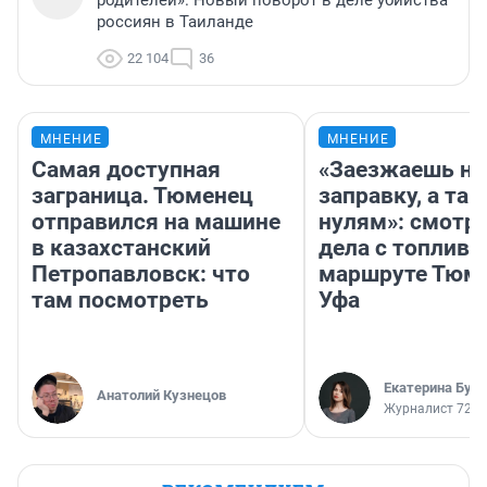
родителей». Новый поворот в деле убийства
россиян в Таиланде
22 104
36
МНЕНИЕ
МНЕНИЕ
Самая доступная
«Заезжаешь на
заграница. Тюменец
заправку, а там
отправился на машине
нулям»: смотри
в казахстанский
дела с топливо
Петропавловск: что
маршруте Тюм
там посмотреть
Уфа
Екатерина Бур
Анатолий Кузнецов
Журналист 72.R