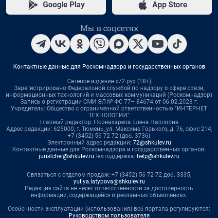
Google Play
App Store
Мы в соцсетях
Контактные данные для Роскомнадзора и государственных органов
Сетевое издание «72.ру» (18+)
Зарегистрировано Федеральной службой по надзору в сфере связи,
информационных технологий и массовых коммуникаций (Роскомнадзор)
Запись о регистрации СМИ ЭЛ № ФС 77– 84674 от 06.02.2023 г.
Учредитель: Общество с ограниченной ответственностью "ИНТЕРНЕТ
ТЕХНОЛОГИИ"
Главный редактор: Познахарева Елена Павловна
Адрес редакции: 625000, г. Тюмень, ул. Максима Горького, д. 76, офис 214,
+7 (3452) 56-72-72 (доб. 3736)
Электронный адрес редакции:
72@shkulev.ru
Контактные данные для Роскомнадзора и государственных органов:
juristchel@shkulev.ru
Техподдержка:
help@shkulev.ru
Связаться с отделом продаж: +7 (3452) 56-72-72 доб. 3335,
yuliya.latypova@shkulev.ru
Редакция сайта не несет ответственности за достоверность
информации, содержащейся в рекламных объявлениях.
Особенности эксплуатации (использования) веб-портала регулируются:
Руководством пользователя