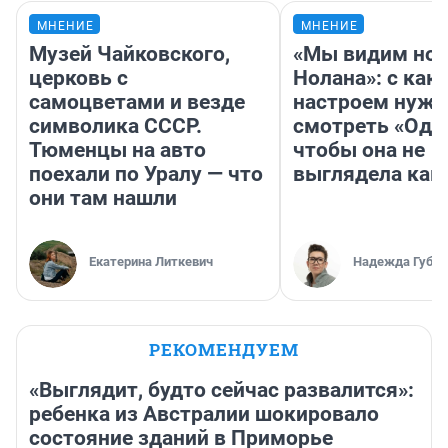
МНЕНИЕ
МНЕНИЕ
Музей Чайковского,
«Мы видим нов
церковь с
Нолана»: с как
самоцветами и везде
настроем нужн
символика СССР.
смотреть «Оди
Тюменцы на авто
чтобы она не
поехали по Уралу — что
выглядела как
они там нашли
Екатерина Литкевич
Надежда Губар
РЕКОМЕНДУЕМ
«Выглядит, будто сейчас развалится»:
ребенка из Австралии шокировало
состояние зданий в Приморье