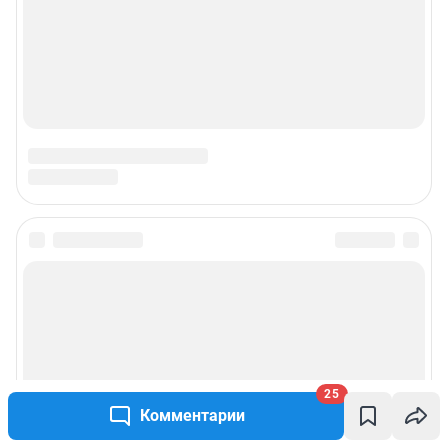
Наши награды
Наши вакансии
Техподдержка
Предвыборная агитация
Статистика канала в MAX
Все города сети
Мобильное приложение
Google Play
App Store
25
Комментарии
Мы в соцсетях