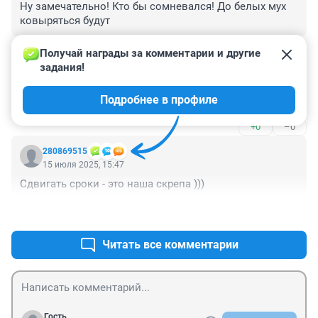
Ну замечательно! Кто бы сомневался! До белых мух 
ковыряться будут
+0
–0
Получай награды за комментарии и другие 
задания!
Гость
15 июля 2025, 17:38
Подробнее в профиле
Кто бы сомневался. Даже планировать не умеют.
+0
–0
280869515
15 июля 2025, 15:47
Сдвигать сроки - это наша скрепа )))
+1
–0
Читать все комментарии
Гость