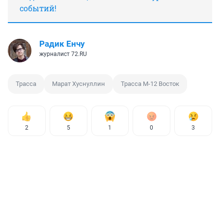
событий!
Радик Енчу
журналист 72.RU
Трасса
Марат Хуснуллин
Трасса М-12 Восток
2
5
1
0
3