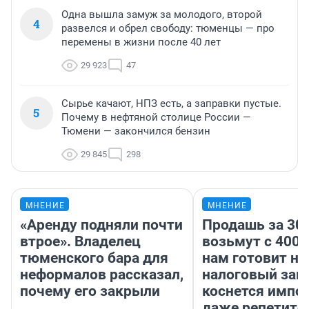
Одна вышла замуж за молодого, второй
4
развелся и обрел свободу: тюменцы — про
перемены в жизни после 40 лет
29 923
47
Сырье качают, НПЗ есть, а заправки пустые.
5
Почему в нефтяной столице России —
Тюмени — закончился бензин
29 845
298
МНЕНИЕ
МНЕНИЕ
«Аренду подняли почти
Продашь за 300
втрое». Владелец
возьмут с 4000
тюменского бара для
нам готовит н
неформалов рассказал,
налоговый зако
почему его закрыли
коснется импор
даже репетито