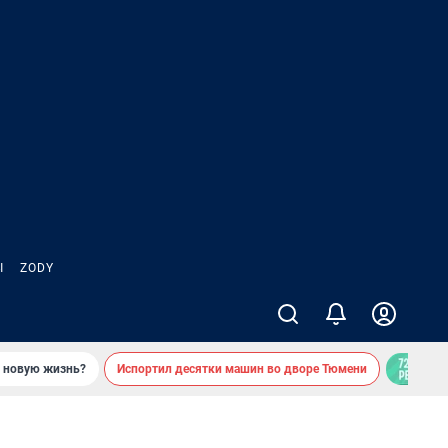
Ы
ZODY
ь новую жизнь?
Испортил десятки машин во дворе Тюмени