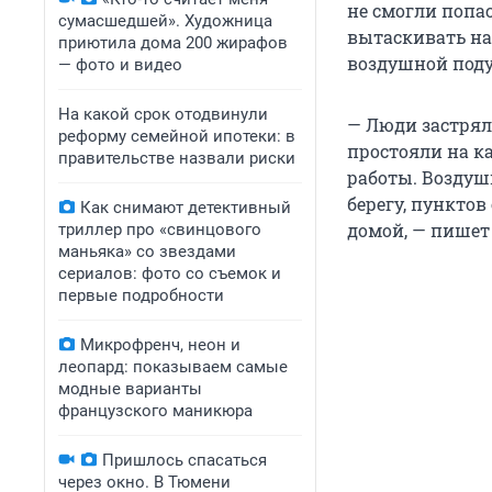
не смогли попа
сумасшедшей». Художница
вытаскивать на
приютила дома 200 жирафов
воздушной под
— фото и видео
На какой срок отодвинули
— Люди застрял
реформу семейной ипотеки: в
простояли на ка
правительстве назвали риски
работы. Воздуш
берегу, пунктов
Как снимают детективный
домой, — пишет 
триллер про «свинцового
маньяка» со звездами
сериалов: фото со съемок и
первые подробности
Микрофренч, неон и
леопард: показываем самые
модные варианты
французского маникюра
Пришлось спасаться
через окно. В Тюмени