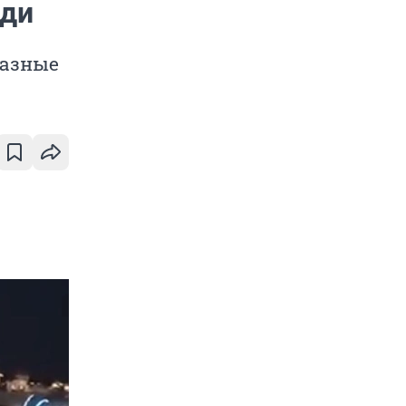
юди
разные