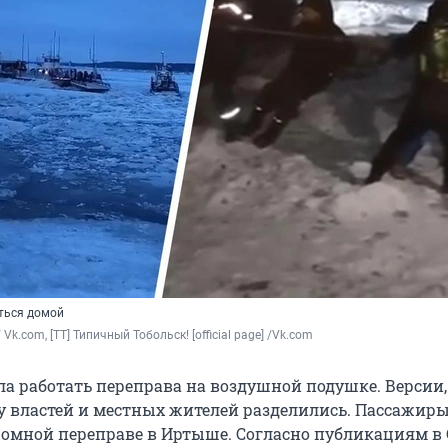
ться домой
Vk.com, [ТТ] Типичный Тобольск! [official page] /Vk.com
ала работать переправа на воздушной подушке. Версии
 у властей и местных жителей разделились. Пассажир
ромной переправе в Иртыше. Согласно публикациям в 