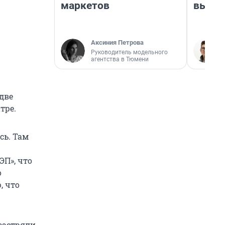
маркетов
выгля
Аксиния Петрова
Руководитель модельного
агентства в Тюмени
 две
тре.
сь. Там
ЭП», что
о
, что
застряли