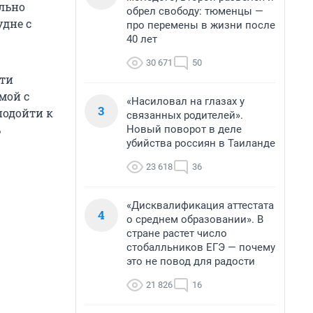
ельно
обрел свободу: тюменцы —
удне с
про перемены в жизни после
40 лет
30 671
50
ети
мой с
«Насиловал на глазах у
3
подойти к
связанных родителей».
ь
Новый поворот в деле
убийства россиян в Таиланде
23 618
36
«Дисквалификация аттестата
4
о среднем образовании». В
стране растет число
стобалльников ЕГЭ — почему
это не повод для радости
21 826
16