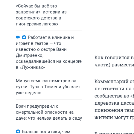
«Сейчас бы всё это
запретили»: истории из
советского детства в
пионерских лагерях
Работает в клинике и
играет в театре — что
известно о сестре Вани
Дмитриенко,
Как говорится в
оскандалившейся на концерте
части) размести
в «Лужниках»
Минус семь сантиметров за
Комментарий от
сутки. Тура в Тюмени убывает
не ответили на
уже неделю
сообществе во «
перевозка пасс
Врач предупредил о
понижения темп
смертельной опасности на
жители могут гр
даче: что нельзя делать в саду
Больше политики, чем
В прошлом год