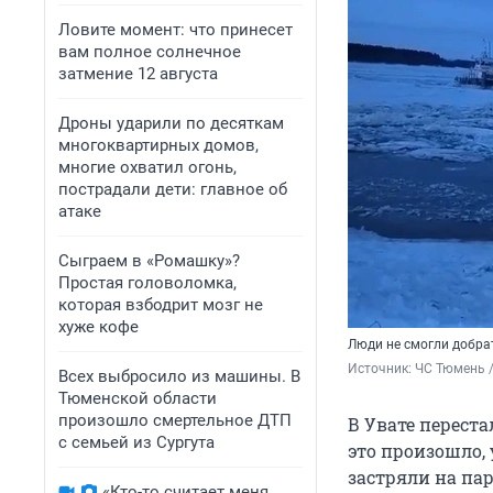
Ловите момент: что принесет
вам полное солнечное
затмение 12 августа
Дроны ударили по десяткам
многоквартирных домов,
многие охватил огонь,
пострадали дети: главное об
атаке
Сыграем в «Ромашку»?
Простая головоломка,
которая взбодрит мозг не
хуже кофе
Люди не смогли добра
Источник: 
ЧС Тюмень / 
Всех выбросило из машины. В
Тюменской области
произошло смертельное ДТП
В Увате перест
с семьей из Сургута
это произошло,
застряли на па
«Кто-то считает меня