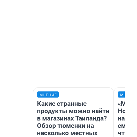
МНЕНИЕ
МНЕНИ
Какие странные
«Мы в
продукты можно найти
Нолан
в магазинах Таиланда?
настр
Обзор тюменки на
смотр
несколько местных
чтобы