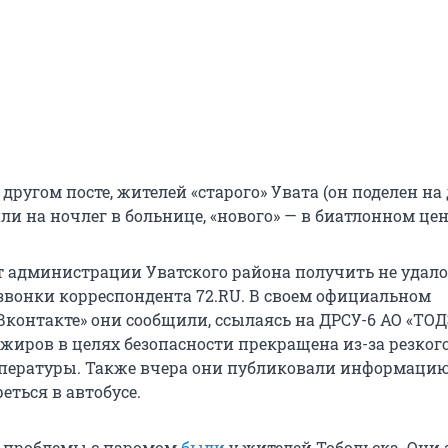
 другом посте, жителей «старого» Увата (он поделен на
ли на ночлег в больнице, «нового» — в биатлонном цен
 администрации Уватского района получить не удало
 звонки корреспондента 72.RU. В своем официальном
Вконтакте» они сообщили, ссылаясь на ДРСУ-6 АО «ТОД
ажиров в целях безопасности прекращена из-за резког
ературы. Также вчера они публиковали информацию
еться в автобусе.
у проблемы с паромом
были
у жителей Тобольска. Они 