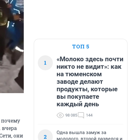
ТОП 5
«Молоко здесь почти
1
никто не видит»: как
на тюменском
заводе делают
продукты, которые
вы покупаете
каждый день
98 085
144
, почему
ы вчера
Одна вышла замуж за
Сети, они
2
молодого, второй развелся и