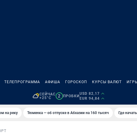
ТЕЛЕПРОГРАММА
АФИША
ГОРОСКОП
КУРСЫ ВАЛЮТ
ИГР
USD 82,17
СЕЙЧАС
2
ПРОБКИ
+25°C
EUR 94,84
ом на реку
Тюменка — об отпуске в Абхазии на 160 тысяч
Где начат
ОРТ