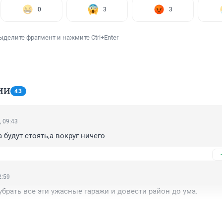
0
3
3
ыделите фрагмент и нажмите Ctrl+Enter
ИИ
43
, 09:43
 будут стоять,а вокруг ничего
2:59
убрать все эти ужасные гаражи и довести район до ума.