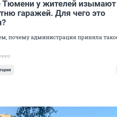
е Тюмени у жителей изымают
тню гаражей. Для чего это
я?
ем, почему администрация приняла тако
10 612
тария