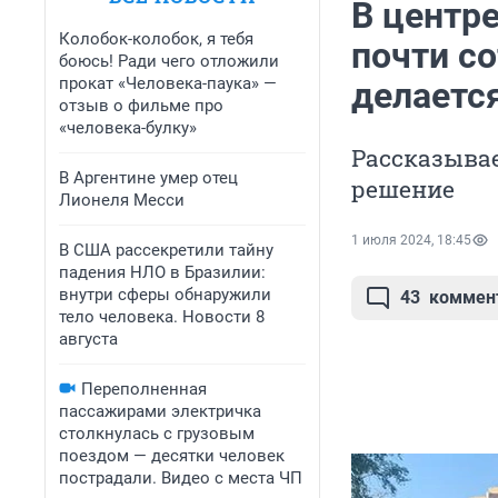
В центр
Колобок-колобок, я тебя
почти со
боюсь! Ради чего отложили
прокат «Человека-паука» —
делаетс
отзыв о фильме про
«человека-булку»
Рассказыва
В Аргентине умер отец
решение
Лионеля Месси
1 июля 2024, 18:45
В США рассекретили тайну
падения НЛО в Бразилии:
внутри сферы обнаружили
43
коммен
тело человека. Новости 8
августа
Переполненная
пассажирами электричка
столкнулась с грузовым
поездом — десятки человек
пострадали. Видео с места ЧП