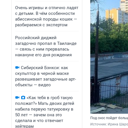
Очень игривы и отлично ладят
с детьми. В чём особенности
абиссинской породы кошек —
разбираемся с экспертом
Российский диджей
загадочно пропал в Таиланде
— связь с ним прервалась
накануне его дня рождения
Сибирский Бэнкси: как
скульптор в черной маске
развешивает загадочные арт-
объекты — видео
«Как тебя в гроб такую
положат?» Мать двоих детей
набила первую татуировку в
50 лет — зачем она это
Под снос пойдет боль
сделала и что отвечает
Источник: 
Ирина Шаров
хейтерам