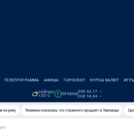
ТЕЛЕПРОГРАММА
АФИША
ГОРОСКОП
КУРСЫ ВАЛЮТ
ИГР
USD 82,17
СЕЙЧАС
1
ПРОБКИ
+20°C
EUR 94,84
м на реку
Тюменка показала, что странного продают в Таиланде
Где
ОРТ