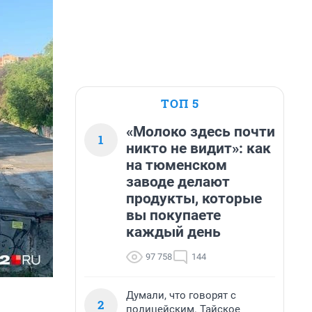
ТОП 5
«Молоко здесь почти
1
никто не видит»: как
на тюменском
заводе делают
продукты, которые
вы покупаете
каждый день
97 758
144
Думали, что говорят с
2
полицейским. Тайское