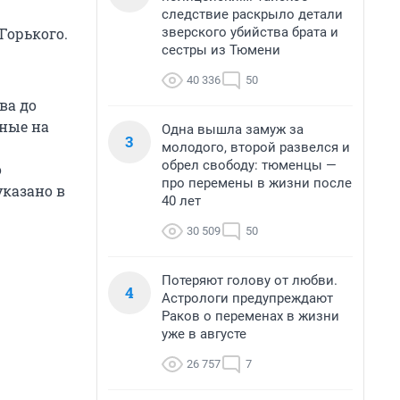
следствие раскрыло детали
зверского убийства брата и
Горького.
сестры из Тюмени
40 336
50
ва до
ные на
Одна вышла замуж за
3
молодого, второй развелся и
обрел свободу: тюменцы —
о
про перемены в жизни после
казано в
40 лет
30 509
50
Потеряют голову от любви.
4
Астрологи предупреждают
Раков о переменах в жизни
уже в августе
26 757
7