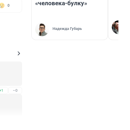
«человека-булку»
0
Надежда Губарь
+1
–0
+0
–0