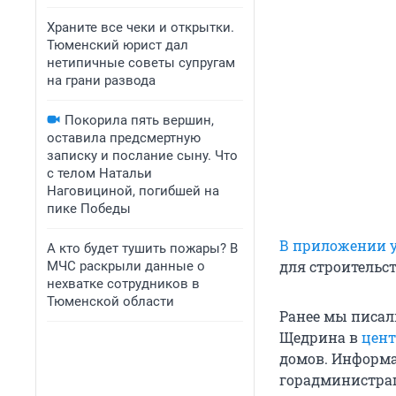
Храните все чеки и открытки.
Тюменский юрист дал
нетипичные советы супругам
на грани развода
Покорила пять вершин,
оставила предсмертную
записку и послание сыну. Что
с телом Натальи
Наговициной, погибшей на
пике Победы
В приложении у
А кто будет тушить пожары? В
для строительст
МЧС раскрыли данные о
нехватке сотрудников в
Тюменской области
Ранее мы писал
Щедрина в
цент
домов. Информа
горадминистра