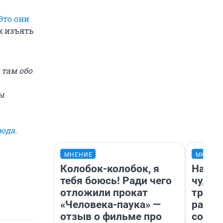
Это они
х изъять
 там обо
ы
сюда
.
МНЕНИЕ
МНЕНИ
Колобок-колобок, я
Насле
тебя боюсь! Ради чего
чудом
отложили прокат
транс
«Человека-паука» —
разне
отзыв о фильме про
совет