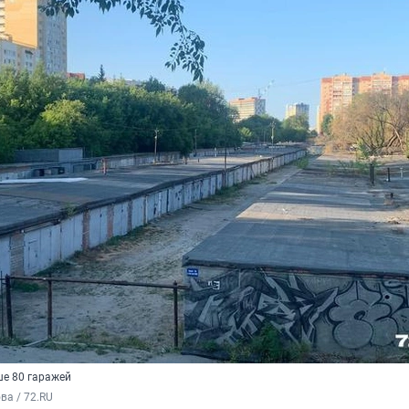
ше 80 гаражей
а / 72.RU