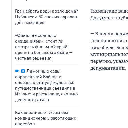
Тюменские влас
Где набрать воды возле дома?
Публикуем 50 свежих адресов
Документ опубл
для тюменцев
— В целях разм
«Финал не совпал с
Госпаровской» 
ожиданиями»: стоит ли
смотреть фильм «Старый
них объекты н
орел» на большом экране —
муниципального
честная рецензия
перечню, указа
документации.
Лимонные сады,
европейский Байкал и
очередь к статуе Джульетты:
путешественница съездила в
Италию и рассказала, сколько
денег потратила
Как спастись от жары без
кондиционера: 5 работающих
способов