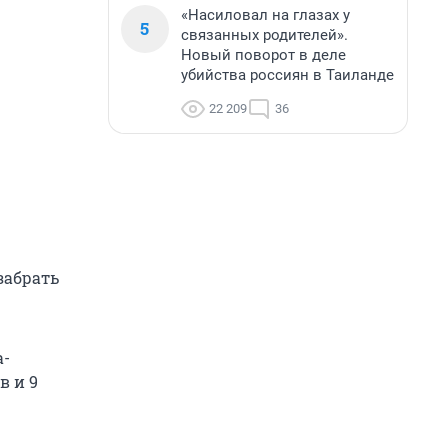
«Насиловал на глазах у
5
связанных родителей».
Новый поворот в деле
убийства россиян в Таиланде
22 209
36
забрать
а-
в и 9