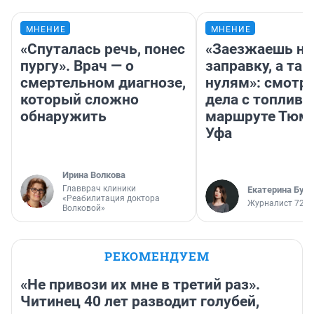
МНЕНИЕ
МНЕНИЕ
«Спуталась речь, понес
«Заезжаешь на
пургу». Врач — о
заправку, а там
смертельном диагнозе,
нулям»: смотри
который сложно
дела с топливо
обнаружить
маршруте Тюм
Уфа
Ирина Волкова
Главврач клиники
Екатерина Бур
«Реабилитация доктора
Журналист 72.R
Волковой»
РЕКОМЕНДУЕМ
«Не привози их мне в третий раз».
Читинец 40 лет разводит голубей,