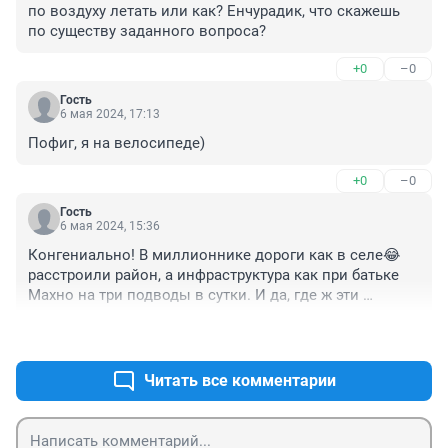
по воздуху летать или как? Енчурадик, что скажешь 
по существу заданного вопроса?
+0
–0
Гость
6 мая 2024, 17:13
Пофиг, я на велосипеде)
+0
–0
Гость
6 мая 2024, 15:36
Конгениально! В миллионнике дороги как в селе😂 
расстроили район, а инфраструктура как при батьке 
Махно на три подводы в сутки. И да, где ж эти 
технологии у УСТЭк на которые уже какой раз 
+3
–0
повышали тарифы? Месяц рыть будут, лопатами что 
ли? Ей богу нельзя так не уважать людей, тупить и 
воровать. Это уже очень бросается в глаза. И ещё 
Читать все комментарии
ГИБДД рядом с вами это безобразие, вы согласовали 
этот бардак? До каких пор с дорогами Тюмени как в 
басне " лебедь, рак и щука" всё через задний проход 