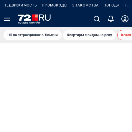
НЕДВИЖИМОСТЬ
ПРОМОКОДЫ
ЗНАКОМСТВА
ПОГОДА
ТЕ
ЧП на аттракционах в Тюмени
Квартиры с видом на реку
Какая