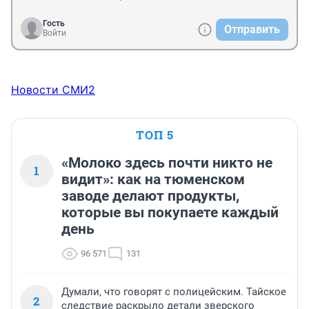
будет делаться? Зимой не чистят, летом 
перекрывают, ремонт без ливнёвки и на пару 
Гость
Отправить
месяцев хватает, а перекрывают как блок пост 
Войти
бетонными блоками? У нас мэр , мор, гус и ГИБДД 
вообще существуют?
Новости СМИ2
ТОП 5
«Молоко здесь почти никто не
1
видит»: как на тюменском
заводе делают продукты,
которые вы покупаете каждый
день
96 571
131
Думали, что говорят с полицейским. Тайское
2
следствие раскрыло детали зверского