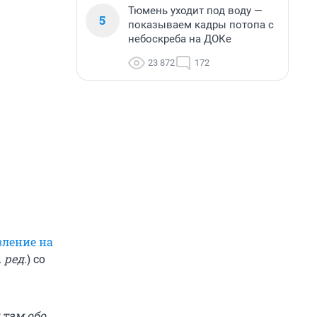
Тюмень уходит под воду —
5
показываем кадры потопа с
небоскреба на ДОКе
23 872
172
вление на
 ред.
) со
 там обо