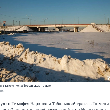
ять движение на Тобольском тракте
ова
 улиц Тимофея Чаркова и Тобольский тракт в Тюмени
ние. О планах властей рассказал Антон Иванькович,