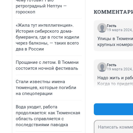
чему готовит Рыб
ретроградный Нептун —
КОММЕНТАР
гороскоп
«Жила тут интеллигенция».
Гость
19 марта 2024,
История сибирского дома-
бумеранга, где в гости ходили
Улицы в Тюмени 
через балконы, — таких всего
крупных номеро
два в России
Прощание с летом. В Тюмени
Гость
состоится ночной фестиваль
19 марта 2024,
Надо жить и раб
Стали известны имена
Когда то придет
тюменцев, которые погибли
на спецоперации
Вода уходит, работа
продолжается: как Тюменская
область справляется с
последствиями паводка