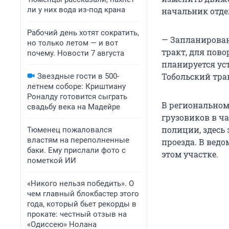
ли у них вода из-под крана
начальник отде
Рабочий день хотят сократить,
— Запланирован
но только летом — и вот
тракт, для пово
почему. Новости 7 августа
планируется ус
Тобольский тра
Звездные гости в 500-
летнем соборе: Криштиану
Роналду готовится сыграть
В региональном
свадьбу века на Мадейре
грузовиков в ч
полиции, здесь
Тюменец пожаловался
властям на переполненные
проезда. В вед
баки. Ему прислали фото с
этом участке.
пометкой ИИ
«Никого нельзя победить». О
чем главный блокбастер этого
года, который бьет рекорды в
прокате: честный отзыв на
«Одиссею» Нолана