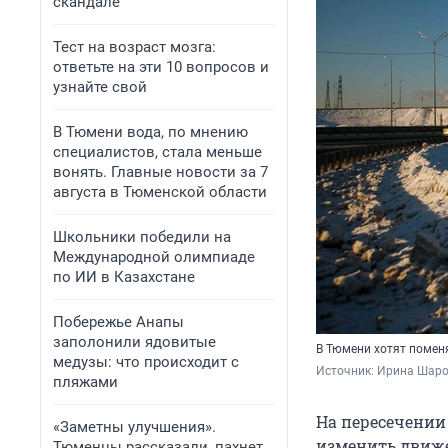
скандале
Тест на возраст мозга:
ответьте на эти 10 вопросов и
узнайте свой
В Тюмени вода, по мнению
специалистов, стала меньше
вонять. Главные новости за 7
августа в Тюменской области
Школьники победили на
Международной олимпиаде
по ИИ в Казахстане
Побережье Анапы
заполонили ядовитые
В Тюмени хотят помен
медузы: что происходит с
Источник: 
Ирина Шар
пляжами
На пересечении
«Заметны улучшения».
изменить движе
Тюменцы рассказали, пахнет