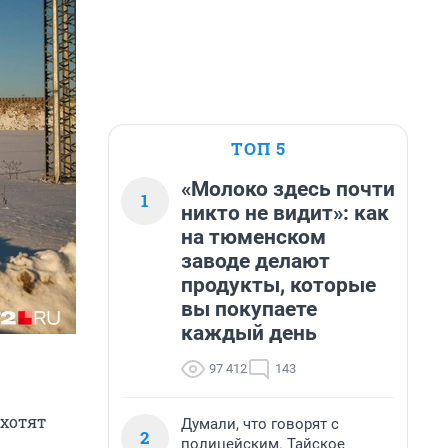
ТОП 5
«Молоко здесь почти
1
никто не видит»: как
на тюменском
заводе делают
продукты, которые
вы покупаете
каждый день
97 412
143
 хотят
Думали, что говорят с
2
полицейским. Тайское