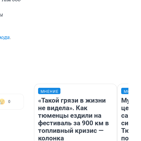
ы
сюда
.
МНЕНИЕ
МНЕНИ
«Такой грязи в жизни
Музей
0
не видела». Как
церко
тюменцы ездили на
самоц
фестиваль за 900 км в
симво
топливный кризис —
Тюмен
колонка
поеха