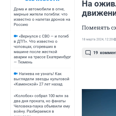
На ожив
Дома и автомобили в огне,
движен
мирные жители погибли: что
известно о налетах дронов на
Россию
Поменять сх
«Вернулся с СВО — и погиб
18 марта 2024, 12:20
в ДТП». Что известно о
чоповцах, сгоревших в
машине после жесткой
19
коммен
аварии на трассе Екатеринбург
— Тюмень
Нагиева не узнать! Как
выглядели звезды культовой
«Каменской» 27 лет назад
«Колобок» собрал 100 млн за
два дня проката, но фанаты
Человека-паука объявили ему
войну. Разбираемся в