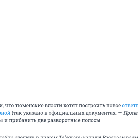
и, что тюменские власти хотят построить новое
ответ
зной
(так указано в официальных документах. —
Прим.
 и прибавить две разворотные полосы.
добно следить в нашем Telegram-канале! Рассказываем