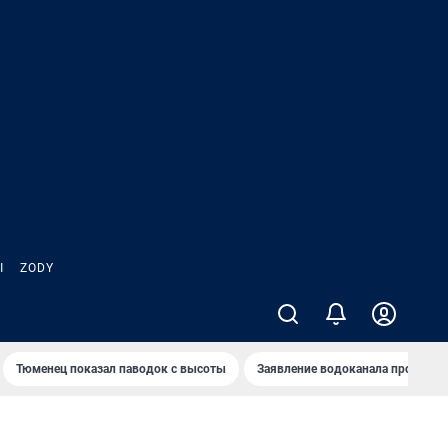
Ы
ZODY
Тюменец показал паводок с высоты
Заявление водоканала про запа