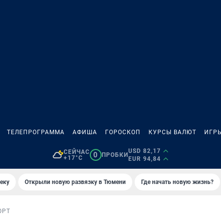
ТЕЛЕПРОГРАММА
АФИША
ГОРОСКОП
КУРСЫ ВАЛЮТ
ИГР
USD 82,17
СЕЙЧАС
0
ПРОБКИ
+17°C
EUR 94,84
еку
Открыли новую развязку в Тюмени
Где начать новую жизнь?
ОРТ