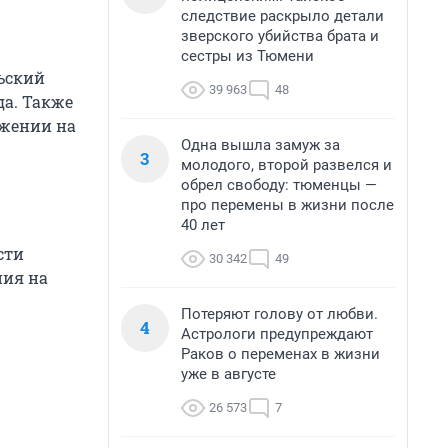
следствие раскрыло детали
зверского убийства брата и
сестры из Тюмени
ьский
39 963
48
да. Также
ижении на
Одна вышла замуж за
3
молодого, второй развелся и
обрел свободу: тюменцы —
про перемены в жизни после
40 лет
сти
30 342
49
ния на
Потеряют голову от любви.
4
Астрологи предупреждают
Раков о переменах в жизни
уже в августе
26 573
7