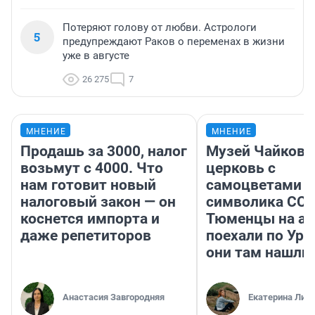
Потеряют голову от любви. Астрологи
5
предупреждают Раков о переменах в жизни
уже в августе
26 275
7
МНЕНИЕ
МНЕНИЕ
Продашь за 3000, налог
Музей Чайковс
возьмут с 4000. Что
церковь с
нам готовит новый
самоцветами и
налоговый закон — он
символика ССС
коснется импорта и
Тюменцы на ав
даже репетиторов
поехали по Ура
они там нашли
Анастасия Завгородняя
Екатерина Лит