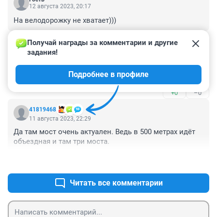
12 августа 2023, 20:17
На велодорожку не хватает)))
+0
–0
Получай награды за комментарии и другие 
задания!
Гость
12 августа 2023, 07:50
Подробнее в профиле
Мир нужен в России везде
+0
–0
41819468
11 августа 2023, 22:29
Да там мост очень актуален. Ведь в 500 метрах идёт 
объездная и там три моста.
+0
–0
Читать все комментарии