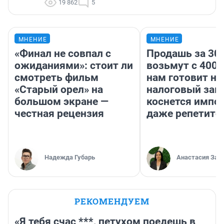
19 862
5
МНЕНИЕ
МНЕНИЕ
«Финал не совпал с
Продашь за 300
ожиданиями»: стоит ли
возьмут с 4000
смотреть фильм
нам готовит н
«Старый орел» на
налоговый зако
большом экране —
коснется импор
честная рецензия
даже репетито
Надежда Губарь
Анастасия Зав
РЕКОМЕНДУЕМ
«Я тебя счас ***, петухом поедешь в