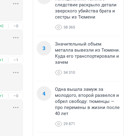
следствие раскрыло детали
зверского убийства брата и
сестры из Тюмени
+0
–0
38 365
Значительный объем
3
металла вывезли из Тюмени.
Куда его транспортировали и
+1
–1
зачем
34 310
Одна вышла замуж за
4
молодого, второй развелся и
+1
–0
обрел свободу: тюменцы —
про перемены в жизни после
40 лет
29 871