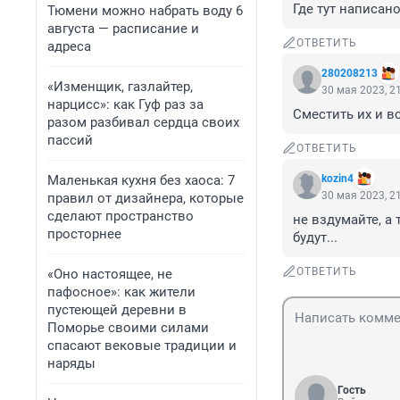
Где тут написано
Тюмени можно набрать воду 6
августа — расписание и
ОТВЕТИТЬ
адреса
280208213
«Изменщик, газлайтер,
30 мая 2023, 2
нарцисс»: как Гуф раз за
Сместить их и вс
разом разбивал сердца своих
пассий
ОТВЕТИТЬ
Маленькая кухня без хаоса: 7
kozin4
30 мая 2023, 2
правил от дизайнера, которые
сделают пространство
не вздумайте, а
просторнее
будут...
ОТВЕТИТЬ
«Оно настоящее, не
пафосное»: как жители
пустеющей деревни в
Поморье своими силами
спасают вековые традиции и
наряды
Гость