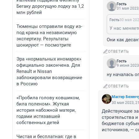
Ивлеева подарила Филиппу
Гость
Бегаку дорогущую лодку за 1,2
31 мая 2023,
млн рублей
Гость
30 мая 202
Тюменцы отправили воду из-
У нас меняет
под крана на независимую
экспертизу. Результаты
Они как десан
шокируют — посмотрите
ОТВЕТИТЬ
Эра «нормальных иномарок»
Гость
официально закончена. Для
9 июня 2023,
Renault и Nissan
ну началась о
заблокировали возвращение
в Россию
ОТВЕТИТЬ
Мастер Безенч
«Пробила голову ковшиком,
30 мая 2023, 2
била поленом». Жуткая
история набожной матери,
Действующее за
годами истязавшей
строительства и
собственных детей
бюджетов субъек
источников, — с
Чистая и бесплатная: где в