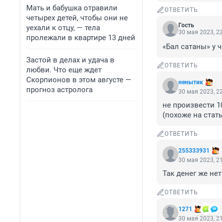
Мать и бабушка отравили
ОТВЕТИТЬ
четырех детей, чтобы они не
Гость
уехали к отцу, — тела
30 мая 2023, 2
пролежали в квартире 13 дней
«Бал сатаны» у 
Застой в делах и удача в
ОТВЕТИТЬ
любви. Что еще ждет
Скорпионов в этом августе —
ненытик
прогноз астролога
30 мая 2023, 2
не произвести 10
(похоже на стат
ОТВЕТИТЬ
255333931
30 мая 2023, 2
Так денег же не
ОТВЕТИТЬ
1271
30 мая 2023, 2