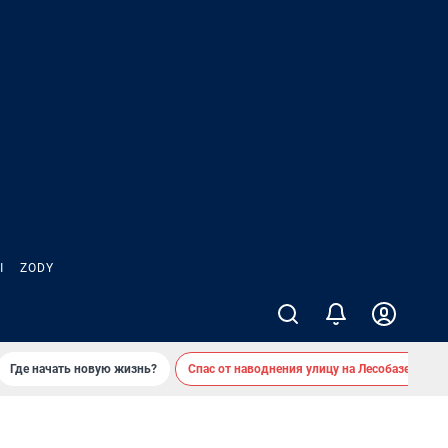
Ы
ZODY
Где начать новую жизнь?
Спас от наводнения улицу на Лесобазе
Д