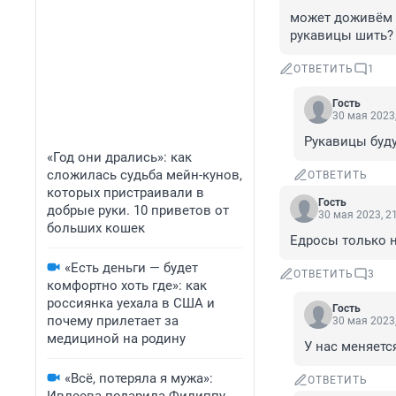
может доживём к
рукавицы шить?
ОТВЕТИТЬ
1
Гость
30 мая 2023,
Рукавицы буду
«Год они дрались»: как
сложилась судьба мейн-кунов,
ОТВЕТИТЬ
которых пристраивали в
Гость
добрые руки. 10 приветов от
30 мая 2023, 2
больших кошек
Едросы только 
«Есть деньги — будет
ОТВЕТИТЬ
3
комфортно хоть где»: как
россиянка уехала в США и
Гость
почему прилетает за
30 мая 2023,
медициной на родину
У нас меняетс
«Всё, потеряла я мужа»:
ОТВЕТИТЬ