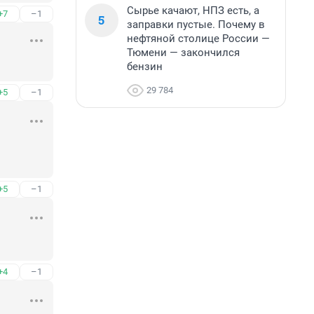
Сырье качают, НПЗ есть, а
+7
–1
5
заправки пустые. Почему в
нефтяной столице России —
Тюмени — закончился
бензин
29 784
+5
–1
+5
–1
+4
–1