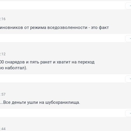
2:16
чиновников от режима вседозволенности - это факт
2:12
0 снарядов и пять ракет и хватит на переход

ью наболтал).
1:57
т...Все деньги ушли на шубохранилища.
1:44