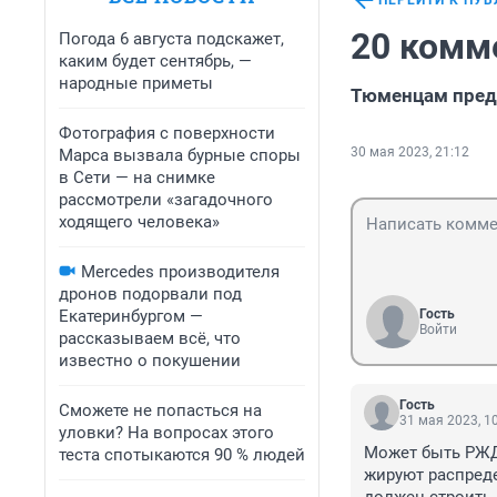
ПЕРЕЙТИ К ПУ
20 комм
Погода 6 августа подскажет,
каким будет сентябрь, —
народные приметы
Тюменцам предл
Фотография с поверхности
30 мая 2023, 21:12
Марса вызвала бурные споры
в Сети — на снимке
рассмотрели «загадочного
ходящего человека»
Mercedes производителя
дронов подорвали под
Екатеринбургом —
Гость
Войти
рассказываем всё, что
известно о покушении
Гость
Сможете не попасться на
31 мая 2023, 1
уловки? На вопросах этого
Может быть РЖД
теста спотыкаются 90 % людей
жируют распреде