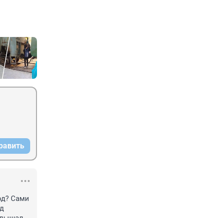
равить
д? Сами 
д 