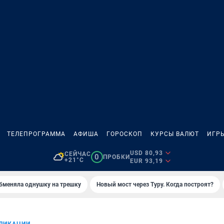
ТЕЛЕПРОГРАММА
АФИША
ГОРОСКОП
КУРСЫ ВАЛЮТ
ИГР
USD 80,93
СЕЙЧАС
0
ПРОБКИ
+21°C
EUR 93,19
бменяла однушку на трешку
Новый мост через Туру. Когда построят?