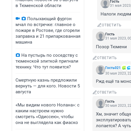
Гость
в Тюменской области
31 мая 2023,
Налоги людям 
Полыхающий фургон
мчал по встречке: главное о
ОТВЕТИТЬ
пожаре в Ростове, где сгорели
Гость
заправка и 21 припаркованная
31 мая 2023, 0
машина
Позор Тюмени
На пустырь по соседству с
ОТВЕТИТЬ
тюменской элиткой пригнали
технику. Что тут появится?
Гость021
30 мая 2023, 2
Смертную казнь предложили
Ржд ещё та моно
вернуть — для кого. Новости 5
августа
ОТВЕТИТЬ
Гость
«Мы видим нового Нолана»: с
30 мая 2023, 2
каким настроем нужно
Хм, значит общу
смотреть «Одиссею», чтобы
эксплуатировать 
она не выглядела как фиаско
лопается? А чут