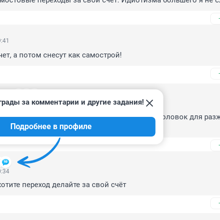
мостовые переходы за свой счет. Идиотизма большего я не 
9:41
счет, а потом снесут как самострой!
нчук
грады за комментарии и другие задания!
 09:52
твете РЖД нет ни слова про "за свой счёт", Заголовок для разж
Подробнее в профиле
0:34
хотите переход делайте за свой счёт