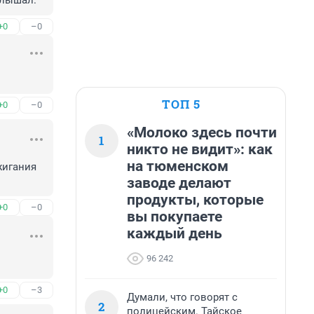
слышал.
+0
–0
ТОП 5
+0
–0
«Молоко здесь почти
1
никто не видит»: как
на тюменском
игания 
заводе делают
продукты, которые
+0
–0
вы покупаете
каждый день
96 242
+0
–3
Думали, что говорят с
2
полицейским. Тайское