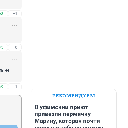
+3
–1
+5
–0
ь не 
+9
–1
РЕКОМЕНДУЕМ
В уфимский приют
привезли пермячку
Марину, которая почти
ничего о себе не помнит.