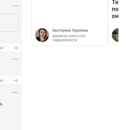
Тюмен
поеха
они т
Екатерина Торопова
директор агентства
недвижимости
+0
–0
+0
–0
, 