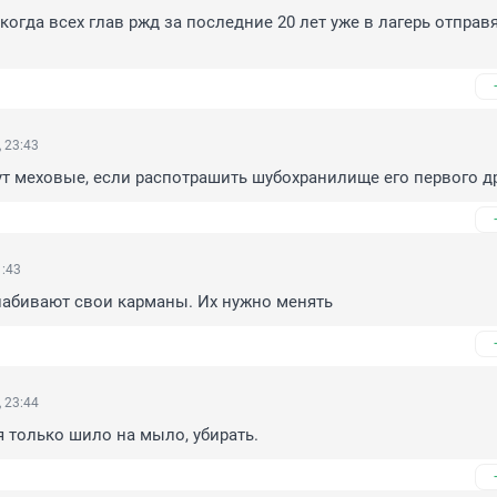
огда всех глав ржд за последние 20 лет уже в лагерь отправя
 23:43
т меховые, если распотрашить шубохранилище его первого др
1:43
набивают свои карманы. Их нужно менять
 23:44
я только шило на мыло, убирать.