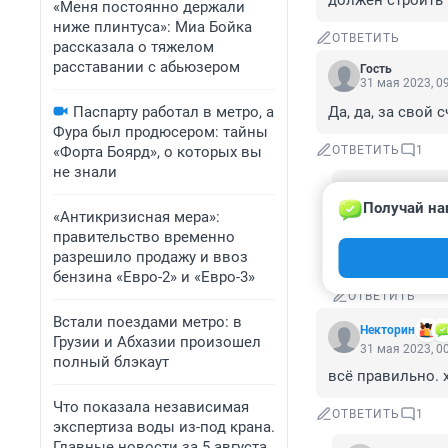
должен строить 
«Меня постоянно держали
ниже плинтуса»: Миа Бойка
ОТВЕТИТЬ
рассказала о тяжелом
расставании с абьюзером
Гость
31 мая 2023, 0
Паспарту работал в метро, а
Да, да, за свой 
Фура был продюсером: тайны
«Форта Боярд», о которых вы
ОТВЕТИТЬ
1
не знали
Мастер Безе
Получай на
31 мая 2023,
«Антикризисная мера»:
правительство временно
Очнитесь! В о
разрешило продажу и ввоз
написали.
бензина «Евро-2» и «Евро-3»
ОТВЕТИТЬ
Встали поездами метро: в
Некторин
Грузии и Абхазии произошел
31 мая 2023, 0
полный блэкаут
всё правильно. 
Что показала независимая
ОТВЕТИТЬ
1
экспертиза воды из-под крана.
Главные новости за 5 августа