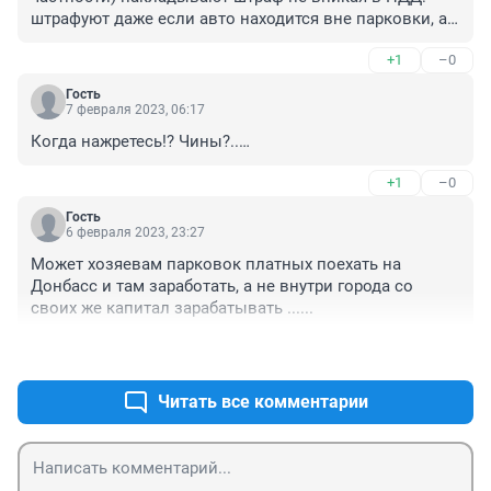
штрафуют даже если авто находится вне парковки, а 
рядом, т.е на проезжей части в разрешенном месте . 
+1
–0
Опровержение - только через суд! Неплохо бы таким 
старательным служащим изучить правила дорожного 
Гость
движения, прежде чем создавать прорблемы 
7 февраля 2023, 06:17
горожанам
Когда нажретесь!? Чины?..…
+1
–0
Гость
6 февраля 2023, 23:27
Может хозяевам парковок платных поехать на 
Донбасс и там заработать, а не внутри города со 
своих же капитал зарабатывать ......
+0
–0
Читать все комментарии