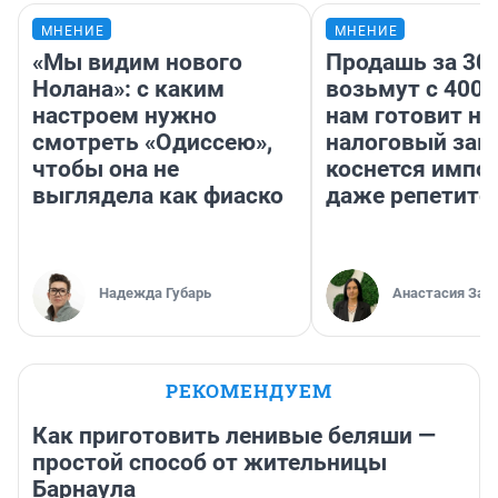
МНЕНИЕ
МНЕНИЕ
«Мы видим нового
Продашь за 300
Нолана»: с каким
возьмут с 4000
настроем нужно
нам готовит н
смотреть «Одиссею»,
налоговый зако
чтобы она не
коснется импор
выглядела как фиаско
даже репетито
Надежда Губарь
Анастасия Зав
РЕКОМЕНДУЕМ
Как приготовить ленивые беляши —
простой способ от жительницы
Барнаула