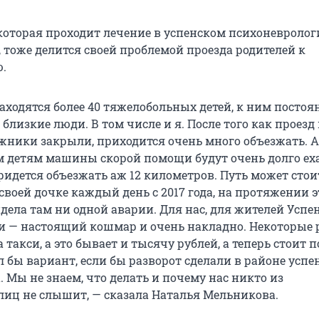
которая проходит лечение в успенском психоневроло
 тоже делится своей проблемой проезда родителей к
.
аходятся более 40 тяжелобольных детей, к ним постоя
близкие люди. В том числе и я. После того как проезд 
жники закрыли, приходится очень много объезжать. А
детям машины скорой помощи будут очень долго еха
ридется объезжать аж 12 километров. Путь может сто
 своей дочке каждый день с 2017 года, на протяжении э
дела там ни одной аварии. Для нас, для жителей Успе
и — настоящий кошмар и очень накладно. Некоторые 
а такси, а это бывает и тысячу рублей, а теперь стоит 
л бы вариант, если бы разворот сделали в районе успе
 Мы не знаем, что делать и почему нас никто из
лиц не слышит, — сказала Наталья Мельникова.