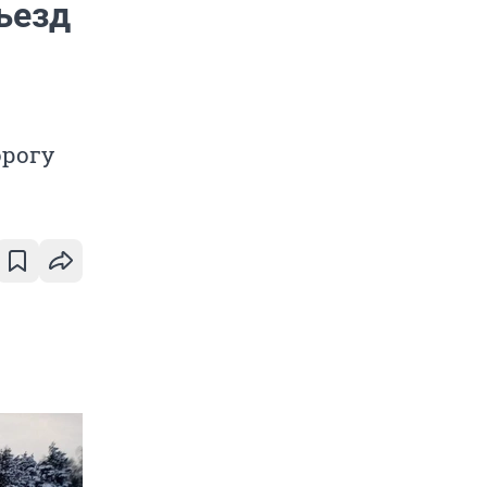
ъезд
орогу