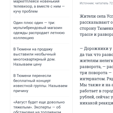
маркетплейсе новенький
Источник: 
читатель 72
телевизор, а вместе с ним —
кучу проблем
Жители села Усп
рассказывают о 
Один плюс один — три:
мультибрендовый магазин
сторону Тюмени
одежды распродает летнюю
трассе и развор
коллекцию
— Дорожники у 
В Тюмени на продажу
да так что разв
выставили необычный
многоквартирный дом.
жителям нелегк
Называем цену
разворота, — р
три поворота —
В Тюмени перенесли
интернатом. Ря
бесплатный концерт
Мы также и на а
известной группы. Называем
работает в горо
причину
рублей, сейчас 
«Август будет еще довольно
никакой реакци
тяжелым». Эксперты — об
обстановке на топливном