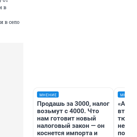
и в
 в село
МНЕНИЕ
МНЕНИ
Продашь за 3000, налог
«Арен
возьмут с 4000. Что
втрое
нам готовит новый
тюмен
налоговый закон — он
нефор
коснется импорта и
почем