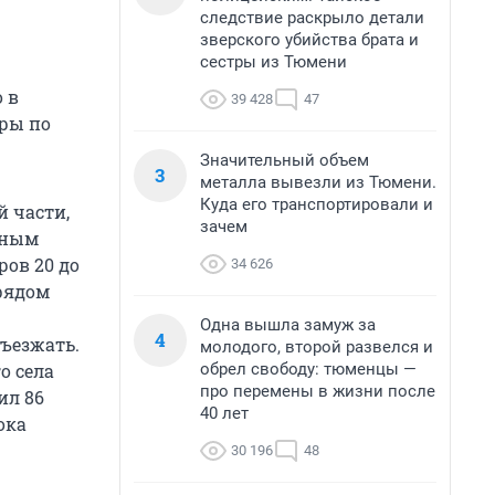
следствие раскрыло детали
зверского убийства брата и
сестры из Тюмени
 в
39 428
47
ры по
Значительный объем
3
металла вывезли из Тюмени.
Куда его транспортировали и
й части,
зачем
стным
ров 20 до
34 626
 рядом
Одна вышла замуж за
4
бъезжать.
молодого, второй развелся и
обрел свободу: тюменцы —
о села
про перемены в жизни после
ил 86
40 лет
ока
30 196
48