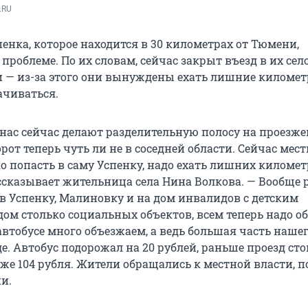
.RU
енка, которое находится в 30 километрах от Тюмени,
проблеме. По их словам, сейчас закрыт въезд в их село
 — из-за этого они вынуждены ехать лишние километ
ачиваться.
нас сейчас делают разделительную полосу на проезже
орот теперь чуть ли не в соседней области. Сейчас ме
о попасть в саму Успенку, надо ехать лишних километ
ассказывает жительница села Нина Волкова. — Вообще
 в Успенку, Малиновку и на дом инвалидов с детским
дом столько социальных объектов, всем теперь надо о
втобусе много объезжаем, а ведь большая часть нашег
де. Автобус подорожал на 20 рублей, раньше проезд сто
уже 104 рубля. Жители обращались к местной власти, п
и.