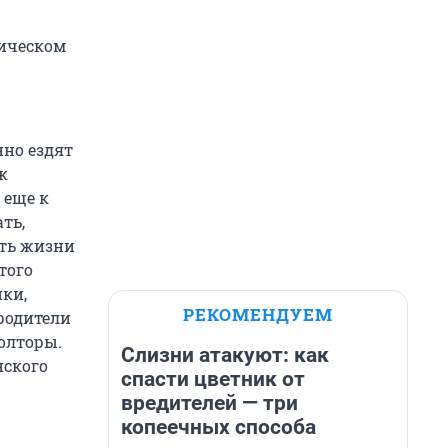
гическом
нно ездят
к
 еще к
ть,
ить жизни
того
нки,
РЕКОМЕНДУЕМ
родители
полторы.
Слизни атакуют: как
нского
спасти цветник от
вредителей — три
копеечных способа