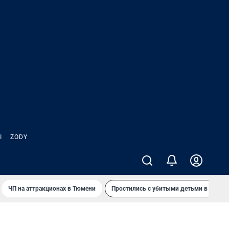
Ы
ZODY
ЧП на аттракционах в Тюмени
Простились с убитыми детьми в Таила