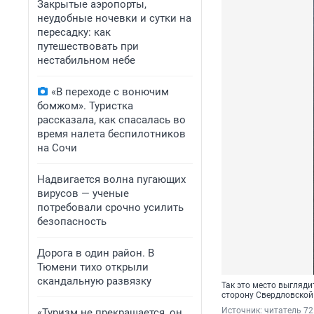
Закрытые аэропорты,
неудобные ночевки и сутки на
пересадку: как
путешествовать при
нестабильном небе
«В переходе с вонючим
бомжом». Туристка
рассказала, как спасалась во
время налета беспилотников
на Сочи
Надвигается волна пугающих
вирусов — ученые
потребовали срочно усилить
безопасность
Дорога в один район. В
Тюмени тихо открыли
скандальную развязку
Так это место выгляди
сторону Свердловской
Источник: 
читатель 72
«Туризм не прекращается, он