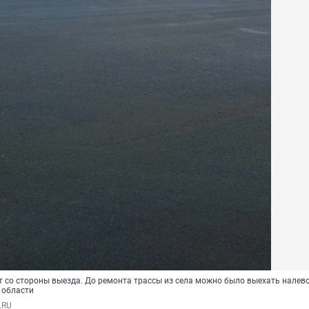
т со стороны выезда. До ремонта трассы из села можно было выехать налево
 области
.RU