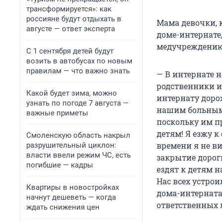
трансформируется»: как
россияне будут отдыхать в
Мама девочки, 
августе — ответ эксперта
доме-интернате,
медучреждению
С 1 сентября детей будут
возить в автобусах по новым
правилам — что важно знать
— В интернате н
родственники и 
Какой будет зима, можно
интернату доро
узнать по погоде 7 августа —
нашим больным 
важные приметы
поскольку им п
детям! Я езжу к
Смоленскую область накрыл
времени я не ви
разрушительный циклон:
власти ввели режим ЧС, есть
закрытие дорог
погибшие — кадры
ездят к детям н
Нас всех устрои
Квартиры в новостройках
дома-интерната.
начнут дешеветь — когда
ответственных 
ждать снижения цен