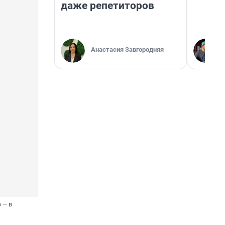
даже репетиторов
Анастасия Завгородняя
 — в