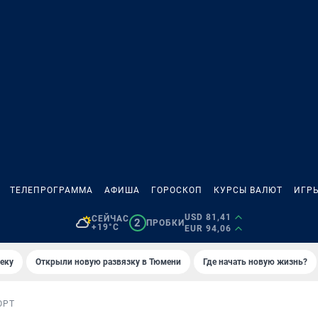
ТЕЛЕПРОГРАММА
АФИША
ГОРОСКОП
КУРСЫ ВАЛЮТ
ИГР
USD 81,41
СЕЙЧАС
2
ПРОБКИ
+19°C
EUR 94,06
еку
Открыли новую развязку в Тюмени
Где начать новую жизнь?
ОРТ