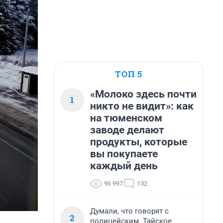
ТОП 5
«Молоко здесь почти
1
никто не видит»: как
на тюменском
заводе делают
продукты, которые
вы покупаете
каждый день
96 997
132
Думали, что говорят с
2
полицейским. Тайское