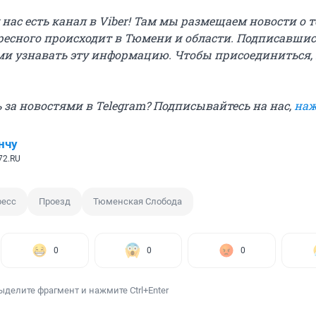
у нас есть канал в Viber! Там мы размещаем новости о т
ресного происходит в Тюмени и области. Подписавшис
и узнавать эту информацию. Чтобы присоединиться,
 за новостями в Telegram? Подписывайтесь на нас,
наж
нчу
72.RU
ресс
Проезд
Тюменская Слобода
0
0
0
ыделите фрагмент и нажмите Ctrl+Enter