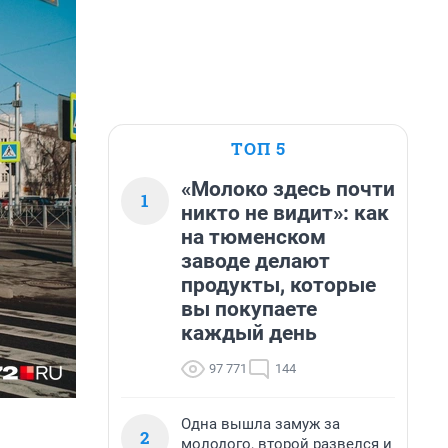
ТОП 5
«Молоко здесь почти
1
никто не видит»: как
на тюменском
заводе делают
продукты, которые
вы покупаете
каждый день
97 771
144
Одна вышла замуж за
2
молодого, второй развелся и