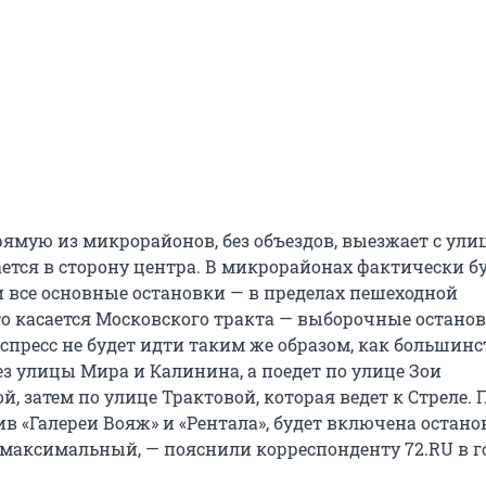
рямую из микрорайонов, без объездов, выезжает с ул
ается в сторону центра. В микрорайонах фактически б
 все основные остановки — в пределах пешеходной
то касается Московского тракта — выборочные останов
кспресс не будет идти таким же образом, как большинс
з улицы Мира и Калинина, а поедет по улице Зои
, затем по улице Трактовой, которая ведет к Стреле. 
в «Галереи Вояж» и «Рентала», будет включена остано
 максимальный, — пояснили корреспонденту 72.RU в 