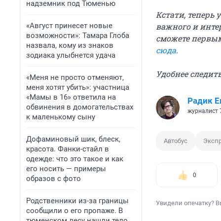
надземник под Тюменью
Кстати, теперь 
«Август принесет новые
важного и инте
возможности»: Тамара Глоба
сможете первым
назвала, кому из знаков
сюда
.
зодиака улыбнется удача
Удобнее следить
«Меня не просто отменяют,
меня хотят убить»: участница
«Мамы в 16» ответила на
Радик Е
обвинения в домогательствах
журналист 
к маленькому сыну
Дофаминовый шик, блеск,
Автобус
Эксп
красота. Фанки-стайл в
одежде: что это такое и как
его носить — примеры
0
образов с фото
Родственники из-за границы
Увидели опечатку? В
сообщили о его пропаже. В
тюменском лесу нашли тело