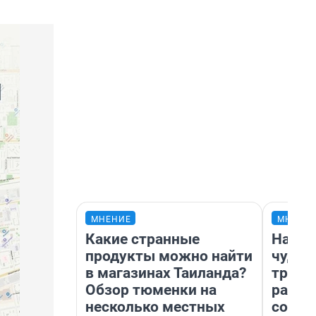
МНЕНИЕ
МНЕНИ
Какие странные
Насле
продукты можно найти
чудом
в магазинах Таиланда?
транс
Обзор тюменки на
разне
несколько местных
совет