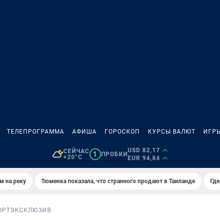
ТЕЛЕПРОГРАММА
АФИША
ГОРОСКОП
КУРСЫ ВАЛЮТ
ИГР
USD 82,17
СЕЙЧАС
1
ПРОБКИ
+20°C
EUR 94,84
м на реку
Тюменка показала, что странного продают в Таиланде
Где
ОРТ
ЭКСКЛЮЗИВ