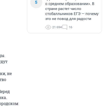
5
о среднем образовании». В
стране растет число
стобалльников ЕГЭ — почему
это не повод для радости
21 694
16
ицы
удут
ки, не
тво
Перед
вка.
городском