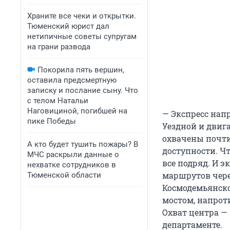
Храните все чеки и открытки.
Тюменский юрист дал
нетипичные советы супругам
на грани развода
Покорила пять вершин,
оставила предсмертную
записку и послание сыну. Что
с телом Натальи
Наговициной, погибшей на
— Экспресс нап
пике Победы
Уездной и двиг
охвачены почти
А кто будет тушить пожары? В
доступности. Ч
МЧС раскрыли данные о
все подряд. И э
нехватке сотрудников в
маршрутов чере
Тюменской области
Космодемьянской
мостом, напроти
Охват центра —
департаменте.