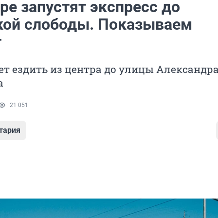
ре запустят экспресс до
ой слободы. Показываем
т
ет ездить из центра до улицы Александр
а
21 051
тария