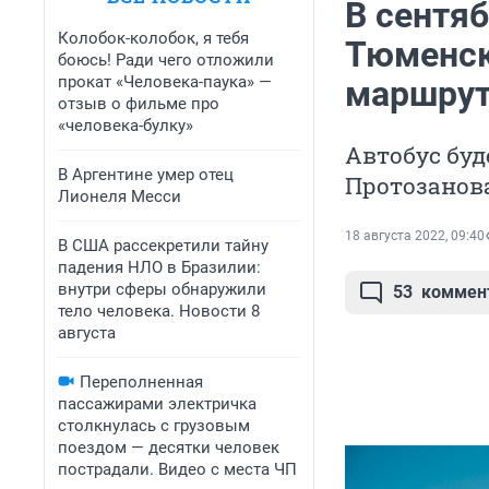
В сентяб
Колобок-колобок, я тебя
Тюменск
боюсь! Ради чего отложили
прокат «Человека-паука» —
маршру
отзыв о фильме про
«человека-булку»
Автобус буд
В Аргентине умер отец
Протозанов
Лионеля Месси
18 августа 2022, 09:40
В США рассекретили тайну
падения НЛО в Бразилии:
внутри сферы обнаружили
53
коммен
тело человека. Новости 8
августа
Переполненная
пассажирами электричка
столкнулась с грузовым
поездом — десятки человек
пострадали. Видео с места ЧП