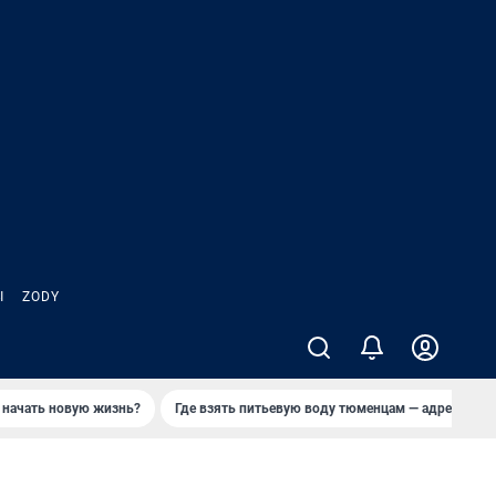
Ы
ZODY
 начать новую жизнь?
Где взять питьевую воду тюменцам — адреса