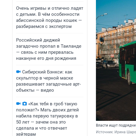
Очень игривы и отлично ладят
с детьми. В чём особенности
абиссинской породы кошек —
разбираемся с экспертом
Российский диджей
загадочно пропал в Таиланде
— связь с ним прервалась
накануне его дня рождения
Сибирский Бэнкси: как
скульптор в черной маске
развешивает загадочные арт-
объекты — видео
«Как тебя в гроб такую
положат?» Мать двоих детей
набила первую татуировку в
50 лет — зачем она это
Власти ищут подрядчи
сделала и что отвечает
Источник: 
Ирина Шаров
хейтерам