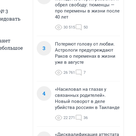
обрел свободу: тюменцы —
про перемены в жизни после
 № 3
40 лет
ледовать
30 515
50
анет
Потеряют голову от любви.
3
небольшое
Астрологи предупреждают
Раков о переменах в жизни
уже в августе
26 761
7
«Насиловал на глазах у
4
связанных родителей».
Новый поворот в деле
убийства россиян в Таиланде
22 271
36
«Дисквалификация аттестата