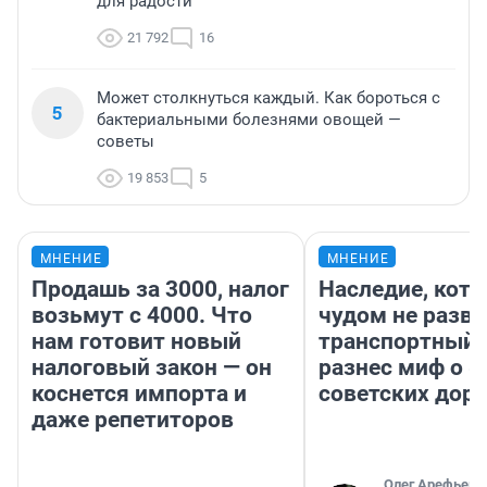
для радости
21 792
16
Может столкнуться каждый. Как бороться с
5
бактериальными болезнями овощей —
советы
19 853
5
МНЕНИЕ
МНЕНИЕ
Продашь за 3000, налог
Наследие, кото
возьмут с 4000. Что
чудом не разва
нам готовит новый
транспортный 
налоговый закон — он
разнес миф о 
коснется импорта и
советских доро
даже репетиторов
Олег Арефьев