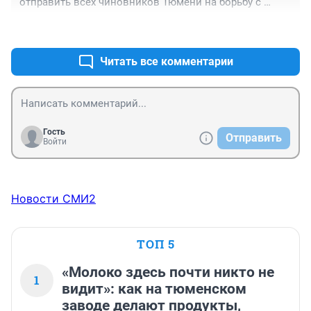
отправить всех чиновников Тюмени на борьбу с 
пожарами, может хоть какая-то польза от этих 
+10
–0
бездельников!!!
Читать все комментарии
Гость
Отправить
Войти
Новости СМИ2
ТОП 5
«Молоко здесь почти никто не
1
видит»: как на тюменском
заводе делают продукты,