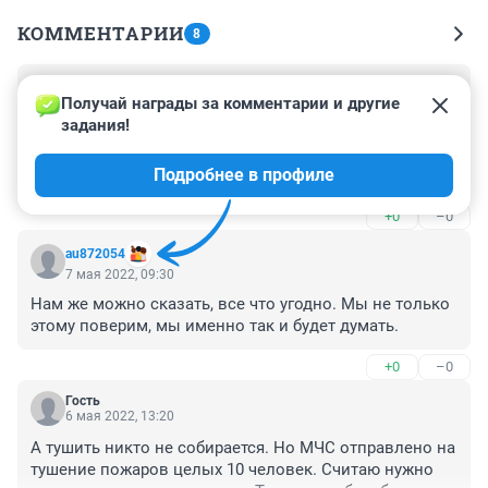
КОММЕНТАРИИ
8
Гость
8 мая 2022, 12:10
Получай награды за комментарии и другие 
задания!
А фотографию взяли с поста при ликвидации гриппа 
птиц на птицефабрике Боровская!!! При чём тут 
Подробнее в профиле
лесные пожары и пост ветеринарного 
контроля???????
+0
–0
au872054
7 мая 2022, 09:30
Нам же можно сказать, все что угодно. Мы не только 
этому поверим, мы именно так и будет думать.
+0
–0
Гость
6 мая 2022, 13:20
А тушить никто не собирается. Но МЧС отправлено на 
тушение пожаров целых 10 человек. Считаю нужно 