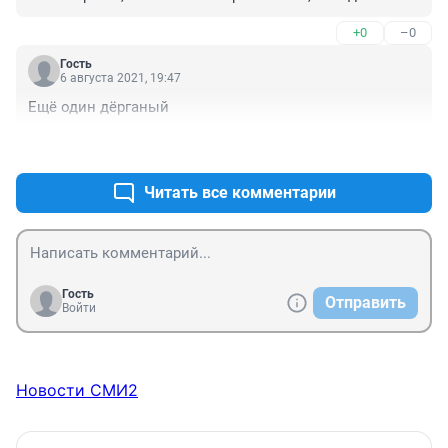
талого,когда вижу ,что не успевает торопыжка,либо 
+0
–0
фуры идут нос к жопе,штуки 3,вообще тяжело 
обходить
Гость
6 августа 2021, 19:47
Ещё один дёрганый
+0
–0
Читать все комментарии
Гость
Отправить
Войти
Новости СМИ2