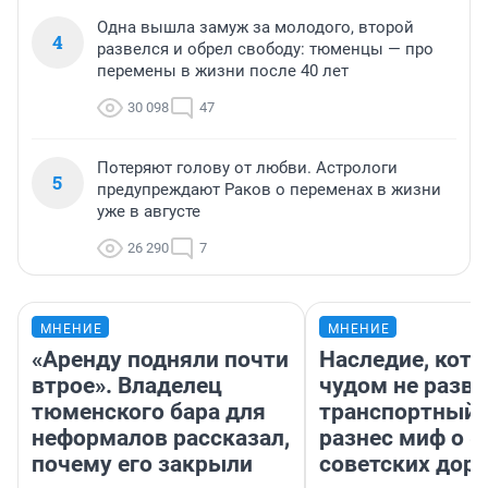
Одна вышла замуж за молодого, второй
4
развелся и обрел свободу: тюменцы — про
перемены в жизни после 40 лет
30 098
47
Потеряют голову от любви. Астрологи
5
предупреждают Раков о переменах в жизни
уже в августе
26 290
7
МНЕНИЕ
МНЕНИЕ
«Аренду подняли почти
Наследие, кото
втрое». Владелец
чудом не разва
тюменского бара для
транспортный 
неформалов рассказал,
разнес миф о 
почему его закрыли
советских доро