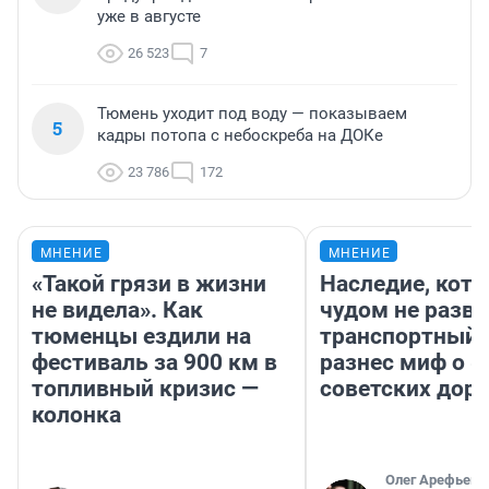
уже в августе
26 523
7
Тюмень уходит под воду — показываем
5
кадры потопа с небоскреба на ДОКе
23 786
172
МНЕНИЕ
МНЕНИЕ
«Такой грязи в жизни
Наследие, кото
не видела». Как
чудом не разва
тюменцы ездили на
транспортный 
фестиваль за 900 км в
разнес миф о 
топливный кризис —
советских доро
колонка
Олег Арефьев