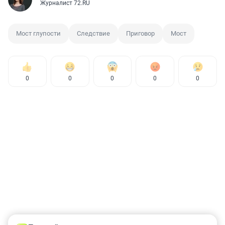
Журналист 72.RU
Мост глупости
Следствие
Приговор
Мост
0
0
0
0
0