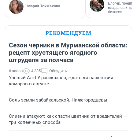
Блогер, предпри
Мария Токмакова
владелец в тра
бизнесе
РЕКОМЕНДУЕМ
Сезон черники в Мурманской области:
рецепт хрустящего ягодного
штруделя за полчаса
6 часов
4 335
Обсудить
Ученый АлтГУ рассказала, ждать ли нашествия
комаров в августе
Соль земли забайкальской. Нижегородцевы
Слизни атакуют: как спасти цветник от вредителей —
три копеечных способа