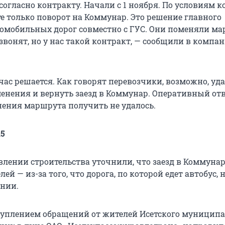
огласно контракту. Начали с 1 ноября. По условиям к
те только поворот на Коммунар. Это решение главного
омобильных дорог совместно с ГУС. Они поменяли ма
звонят, но у нас такой контракт, — сообщили в компа
час решается. Как говорят перевозчики, возможно, уда
менения и вернуть заезд в Коммунар. Оперативный отв
нения маршрута получить не удалось.
15
влении строительства уточнили, что заезд в Коммуна
лей — из-за того, что дорога, по которой едет автобус, 
янии.
ступлением обращений от жителей Исетского муницип