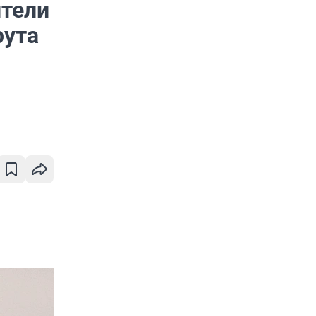
ители
рута