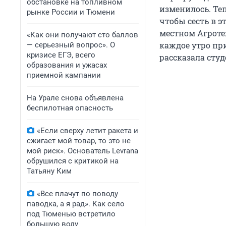
обстановке на топливном
изменилось. Те
рынке России и Тюмени
чтобы сесть в э
местном Агроте
«Как они получают сто баллов
каждое утро пр
— серьезный вопрос». О
кризисе ЕГЭ, всего
рассказала сту
образования и ужасах
приемной кампании
На Урале снова объявлена
беспилотная опасность
«Если сверху летит ракета и
сжигает мой товар, то это не
мой риск». Основатель Levrana
обрушился с критикой на
Татьяну Ким
«Все плачут по поводу
паводка, а я рад». Как село
под Тюменью встретило
большую воду