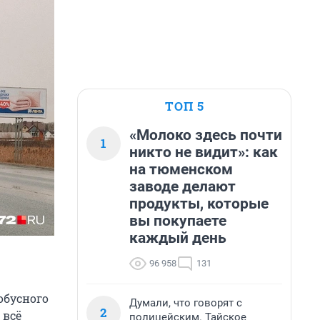
ТОП 5
«Молоко здесь почти
1
никто не видит»: как
на тюменском
заводе делают
продукты, которые
вы покупаете
каждый день
96 958
131
обусного
Думали, что говорят с
2
 всё
полицейским. Тайское