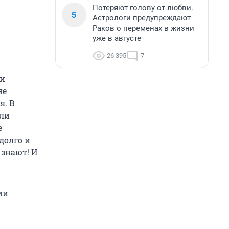
Потеряют голову от любви.
5
Астрологи предупреждают
Раков о переменах в жизни
уже в августе
26 395
7
 и
не
я. В
али
е
долго и
 знают! И
ии