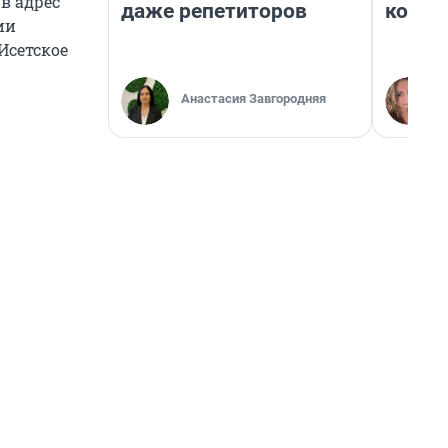
в адрес
даже репетиторов
колон
ии
Исетское
Анастасия Завгородняя