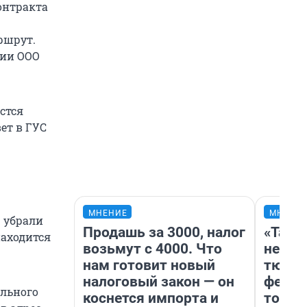
онтракта
ршрут.
нии ООО
стся
ет в ГУС
МНЕНИЕ
МНЕНИ
р убрали
Продашь за 3000, налог
«Тако
находится
возьмут с 4000. Что
не вид
нам готовит новый
тюмен
налоговый закон — он
фести
ального
коснется импорта и
топли