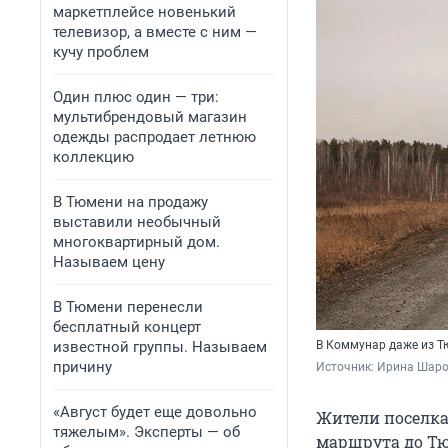
маркетплейсе новенький
телевизор, а вместе с ним —
кучу проблем
Один плюс один — три:
мультибрендовый магазин
одежды распродает летнюю
коллекцию
В Тюмени на продажу
выставили необычный
многоквартирный дом.
Называем цену
В Тюмени перенесли
бесплатный концерт
известной группы. Называем
В Коммунар даже из Т
причину
Источник: 
Ирина Шаров
«Август будет еще довольно
Жители поселка
тяжелым». Эксперты — об
маршрута до Тюм