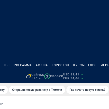
ТЕЛЕПРОГРАММА
АФИША
ГОРОСКОП
КУРСЫ ВАЛЮТ
ИГР
USD 81,41
СЕЙЧАС
3
ПРОБКИ
+17°C
EUR 94,06
еку
Открыли новую развязку в Тюмени
Где начать новую жизнь?
ОРТ