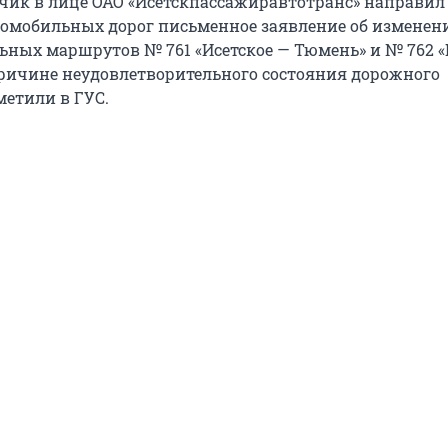
зчик в лице ОАО «Исетскпассажиравтотранс» направил 
омобильных дорог письменное заявление об изменен
ых маршрутов № 761 «Исетское — Тюмень» и № 762 «
ричине неудовлетворительного состояния дорожного
метили в ГУС.