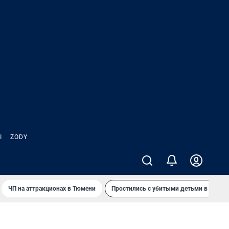
Ы
ZODY
ЧП на аттракционах в Тюмени
Простились с убитыми детьми в Таила