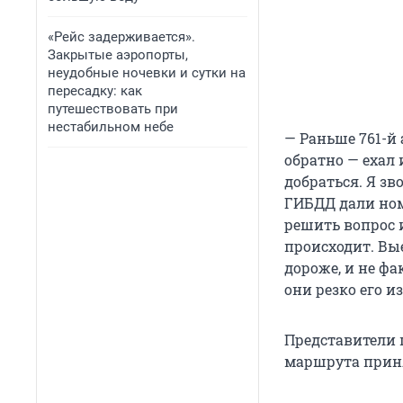
«Рейс задерживается».
Закрытые аэропорты,
неудобные ночевки и сутки на
пересадку: как
путешествовать при
нестабильном небе
— Раньше 761-й 
обратно — ехал 
добраться. Я з
ГИБДД дали ном
решить вопрос и
происходит. Вые
дороже, и не фа
они резко его и
Представители 
маршрута приня