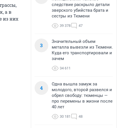
следствие раскрыло детали
трассы,
зверского убийства брата и
, а в
сестры из Тюмени
е из них
39 378
47
Значительный объем
3
металла вывезли из Тюмени.
Куда его транспортировали и
зачем
34 611
Одна вышла замуж за
4
молодого, второй развелся и
обрел свободу: тюменцы —
про перемены в жизни после
40 лет
30 181
48