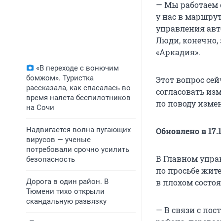
— Мы работаем с
у нас в маршру
управления авт
Люди, конечно, 
«Аркадия».
«В переходе с вонючим
бомжом». Туристка
Этот вопрос сей
рассказала, как спасалась во
согласовать из
время налета беспилотников
по поводу изме
на Сочи
Надвигается волна пугающих
Обновлено в 17.
вирусов — ученые
потребовали срочно усилить
В Главном упра
безопасность
по просьбе жите
Дорога в один район. В
в плохом состо
Тюмени тихо открыли
скандальную развязку
— В связи с по