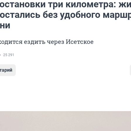
 остановки три километра: ж
 остались без удобного марш
ни
дится ездить через Исетское
25 291
тарий