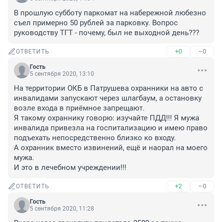
В прошлую субботу паркомат на набережной любезно 
съел примерно 50 рублей за парковку. Вопрос 
руководству ТГТ - почему, был не выходной день???
+0
–0
ОТВЕТИТЬ
Гость
5 сентября 2020, 13:10
На территории ОКБ в Патрушева охранники на авто с 
инвалидами запускают через шлагбаум, а остановку 
возле входа в приёмное запрещают. 

Я такому охраннику говорю: изучайте ПДД!!! Я мужа 
инвалида привезла на госпитализацию и имею право 
подъехать непосредственно близко ко входу. 

А охранник вместо извинений, ещё и наорал на моего 
мужа. 

И это в лечебном учреждении!!!
+2
–0
ОТВЕТИТЬ
Гость
5 сентября 2020, 11:28