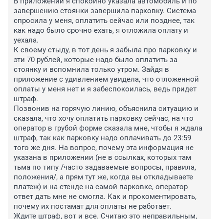
В приложении я спокойно указала автомобиль и по 
завершению стоянки завершила парковку. Система 
спросила у меня, оплатить сейчас или позднее, так 
как надо было срочно ехать, я отложила оплату и 
уехала.

К своему стыду, в тот день я забыла про парковку и 
эти 70 рублей, которые надо было оплатить за 
стоянку и вспомнила только утром. Зайдя в 
приложение с удивлением увидела, что отложенной 
оплаты у меня нет и я забеспокоилась, ведь придет 
штраф.

Позвонив на горячую линию, объяснила ситуацию и 
сказала, что хочу оплатить парковку сейчас, на что 
оператор в грубой форме сказала мне, чтобы я ждала 
штраф, так как парковку надо оплачивать до 23:59 
того же дня. На вопрос, почему эта информация не 
указана в приложении (не в ссылках, которых там 
тьма по типу /часто задаваемые вопросы, правила, 
положения/, а прям тут же, когда вы откладываете 
платеж) и на стенде на самой парковке, оператор 
ответ дать мне не смогла. Как и прокоментировать, 
почему их постамат для оплаты не работает.

Ждите штраф, вот и все. Считаю это неправильным, 