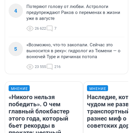
Потеряют голову от любви. Астрологи
4
предупреждают Раков о переменах в жизни
уже в августе
26 622
7
«Возможно, что-то закопали. Сейчас это
5
выносится в реку»: гидролог из Тюмени — о
вонючей Туре и причинах потопа
23 555
216
МНЕНИЕ
МНЕНИЕ
«Никого нельзя
Наследие, кото
победить». О чем
чудом не разва
главный блокбастер
транспортный 
этого года, который
разнес миф о 
бьет рекорды в
советских доро
прокате: честный