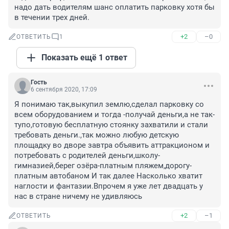
надо дать водителям шанс оплатить парковку хотя бы 
в течении трех дней.
+2
–0
ОТВЕТИТЬ
1
Показать ещё 1 ответ
Гость
6 сентября 2020, 17:09
Я понимаю так,выкупил землю,сделал парковку со 
всем оборудованием и тогда -получай деньги,а не так- 
тупо,готовую бесплатную стоянку захватили и стали 
требовать деньги.,так можно любую детскую 
площадку во дворе завтра объявить аттракционом и 
потребовать с родителей деньги,школу-
гимназией,берег озёра-платным пляжем,дорогу-
платным автобаном И так далее Насколько хватит 
наглости и фантазии.Впрочем я уже лет двадцать у 
нас в стране ничему не удивляюсь
+2
–1
ОТВЕТИТЬ