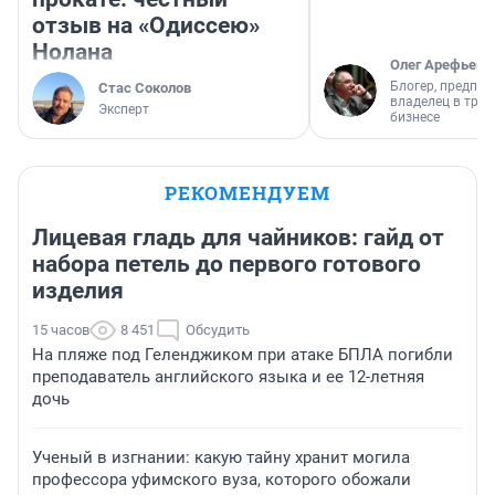
отзыв на «Одиссею»
Нолана
Олег Арефьев
Блогер, предпри
Стас Соколов
владелец в тра
Эксперт
бизнесе
РЕКОМЕНДУЕМ
Лицевая гладь для чайников: гайд от
набора петель до первого готового
изделия
15 часов
8 451
Обсудить
На пляже под Геленджиком при атаке БПЛА погибли
преподаватель английского языка и ее 12-летняя
дочь
Ученый в изгнании: какую тайну хранит могила
профессора уфимского вуза, которого обожали