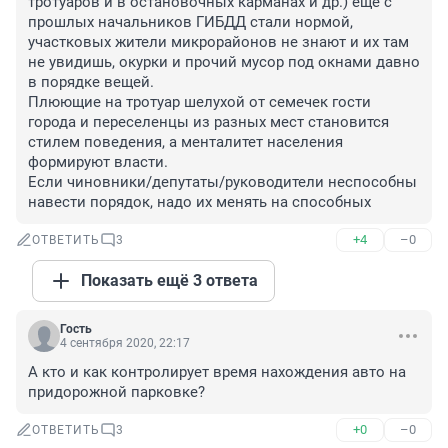
тротуаров и в остановочных карманах и др.) ещё с 
прошлых начальников ГИБДД стали нормой,

участковых жители микрорайонов не знают и их там 
не увидишь, окурки и прочий мусор под окнами давно 
в порядке вещей. 

Плюющие на тротуар шелухой от семечек гости 
города и переселенцы из разных мест становится 
стилем поведения, а менталитет населения 
формируют власти. 

Если чиновники/депутаты/руководители неспособны 
навести порядок, надо их менять на способных
+4
–0
ОТВЕТИТЬ
3
Показать ещё 3 ответа
Гость
4 сентября 2020, 22:17
А кто и как контролирует время нахождения авто на 
придорожной парковке?
+0
–0
ОТВЕТИТЬ
3