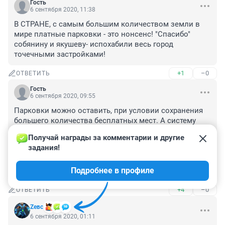
Гость
6 сентября 2020, 11:38
В СТРАНЕ, с самым большим количеством земли в 
мире платные парковки - это нонсенс! "Спасибо" 
собянину и якушеву- испохабили весь город 
точечными застройками!
+1
–0
ОТВЕТИТЬ
Гость
6 сентября 2020, 09:55
Парковки можно оставить, при условии сохранения 
большего количества бесплатных мест. А систему 
оплаты упростить, приехал простоял 40 минут, и 
Получай награды за комментарии и другие 
приходит счёт за фактическое время парковки - НЕ 
задания!
ШТРАФ! Который можно оплатить за 10 дней, а если 
не оплачен - тогда штраф 500₽. А у нас как всегда всё 
Подробнее в профиле
делают через зад.
+4
–0
ОТВЕТИТЬ
Zeвс
6 сентября 2020, 01:11