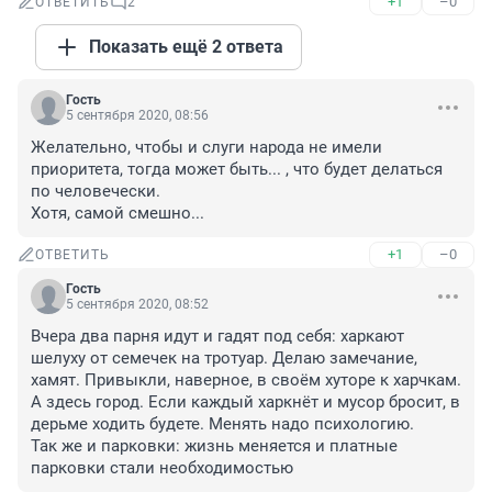
+1
–0
ОТВЕТИТЬ
2
Показать ещё 2 ответа
Гость
5 сентября 2020, 08:56
Желательно, чтобы и слуги народа не имели 
приоритета, тогда может быть... , что будет делаться 
по человечески.

Хотя, самой смешно...
+1
–0
ОТВЕТИТЬ
Гость
5 сентября 2020, 08:52
Вчера два парня идут и гадят под себя: харкают 
шелуху от семечек на тротуар. Делаю замечание, 
хамят. Привыкли, наверное, в своём хуторе к харчкам. 
А здесь город. Если каждый харкнёт и мусор бросит, в 
дерьме ходить будете. Менять надо психологию.

Так же и парковки: жизнь меняется и платные 
парковки стали необходимостью