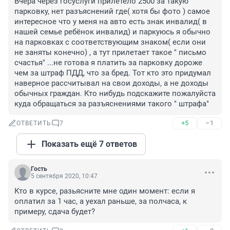
Вчера через госуслуги прилетело 2500 за такую 
парковку, нет разъяснений где( хотя бы фото ) самое 
интересное что у меня на авто есть знак инвалид( в 
нашей семье ребёнок инвалид) и паркуюсь я обычно 
на парковках с соответствующим знаком( если они 
не заняты конечно) , а тут прилетает такое " письмо 
счастья" ...не готова я платить за парковку дороже 
чем за штраф ПДД, что за бред. Тот кто это придумал 
наверное рассчитывал на свои доходы, а не доходы 
обычных граждан. Кто нибудь подскажите пожалуйста 
куда обращаться за разъяснениями такого " штрафа"
+5
–1
ОТВЕТИТЬ
7
Показать ещё 7 ответов
Гость
5 сентября 2020, 10:47
Кто в курсе, разьясните мне один момент: если я 
оплатил за 1 час, а уехал раньше, за полчаса, к 
примеру, сдача будет?