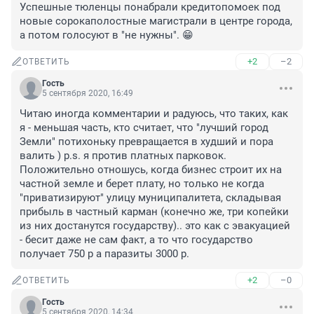
Успешные тюленцы понабрали кредитопомоек под 
новые сорокаполостные магистрали в центре города, 
а потом голосуют в "не нужны". 😁
+2
–2
ОТВЕТИТЬ
Гость
5 сентября 2020, 16:49
Читаю иногда комментарии и радуюсь, что таких, как 
я - меньшая часть, кто считает, что "лучший город 
Земли" потихоньку превращается в худший и пора 
валить ) p.s. я против платных парковок. 
Положительно отношусь, когда бизнес строит их на 
частной земле и берет плату, но только не когда 
"приватизируют" улицу муниципалитета, складывая 
прибыль в частный карман (конечно же, три копейки 
из них достанутся государству).. это как с эвакуацией 
- бесит даже не сам факт, а то что государство 
получает 750 р а паразиты 3000 р.
+2
–0
ОТВЕТИТЬ
Гость
5 сентября 2020, 14:34