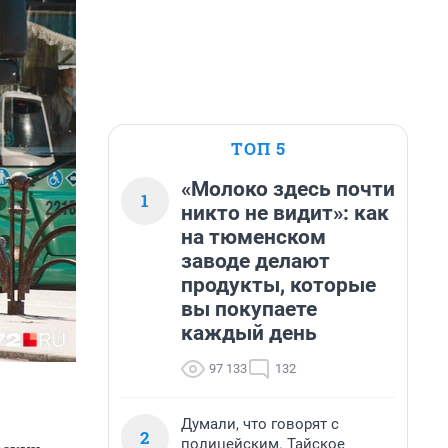
ТОП 5
«Молоко здесь почти
1
никто не видит»: как
на тюменском
заводе делают
продукты, которые
вы покупаете
каждый день
97 133
132
Думали, что говорят с
2
полицейским. Тайское