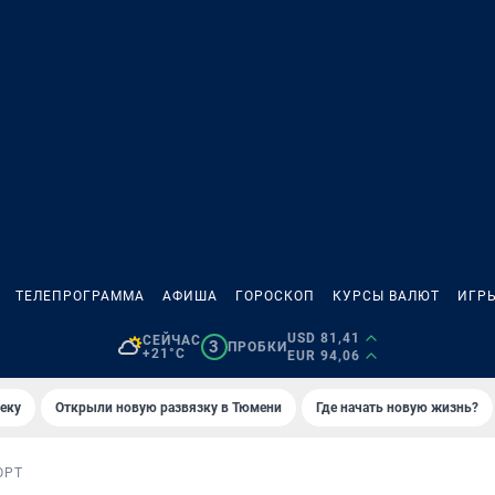
ТЕЛЕПРОГРАММА
АФИША
ГОРОСКОП
КУРСЫ ВАЛЮТ
ИГР
USD 81,41
СЕЙЧАС
3
ПРОБКИ
+21°C
EUR 94,06
еку
Открыли новую развязку в Тюмени
Где начать новую жизнь?
ОРТ