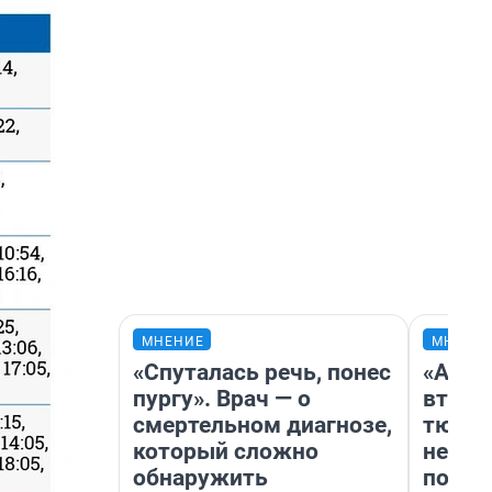
МНЕНИЕ
МНЕНИ
«Спуталась речь, понес
«Арен
пургу». Врач — о
втрое
смертельном диагнозе,
тюмен
который сложно
нефор
обнаружить
почем