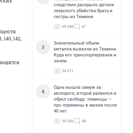
еских
следствие раскрыло детали
зверского убийства брата и
сестры из Тюмени
39 548
47
бществ
 140, 142,
Значительный объем
3
металла вывезли из Тюмени.
Куда его транспортировали и
зачем
вводится
34 671
Одна вышла замуж за
4
молодого, второй развелся и
обрел свободу: тюменцы —
про перемены в жизни после
40 лет
30 236
48