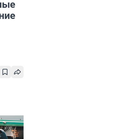
ные
ние