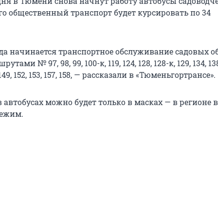
дня в Тюмени снова начнут работу автобусы садоводч
го общественный транспорт будет курсировать по 34
года начинается транспортное обслуживание садовых о
ами № 97, 98, 99, 100-к, 119, 124, 128, 128-к, 129, 134, 138,
8, 149, 152, 153, 157, 158, — рассказали в «Тюменьгортрансе».
в автобусах можно будет только в масках — в регионе 
режим.