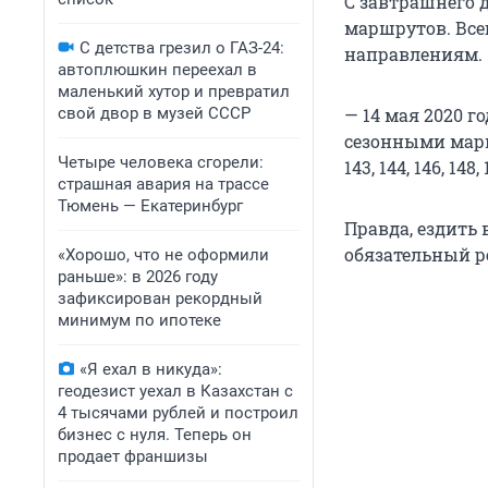
С завтрашнего 
маршрутов. Все
С детства грезил о ГАЗ-24:
направлениям.
автоплюшкин переехал в
маленький хутор и превратил
свой двор в музей СССР
— 14 мая 2020 
сезонными маршрут
Четыре человека сгорели:
143, 144, 146, 14
страшная авария на трассе
Тюмень — Екатеринбург
Правда, ездить 
обязательный 
«Хорошо, что не оформили
раньше»: в 2026 году
зафиксирован рекордный
минимум по ипотеке
«Я ехал в никуда»:
геодезист уехал в Казахстан с
4 тысячами рублей и построил
бизнес с нуля. Теперь он
продает франшизы