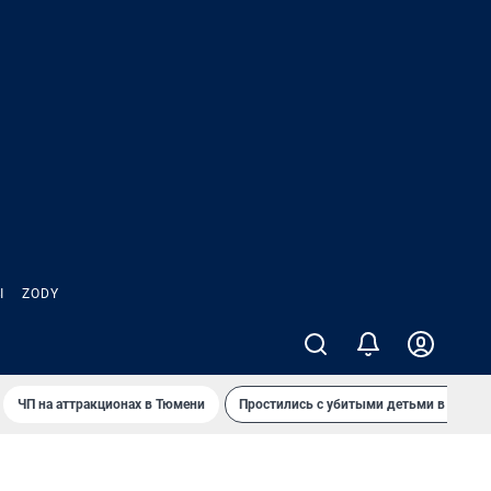
Ы
ZODY
ЧП на аттракционах в Тюмени
Простились с убитыми детьми в Таила