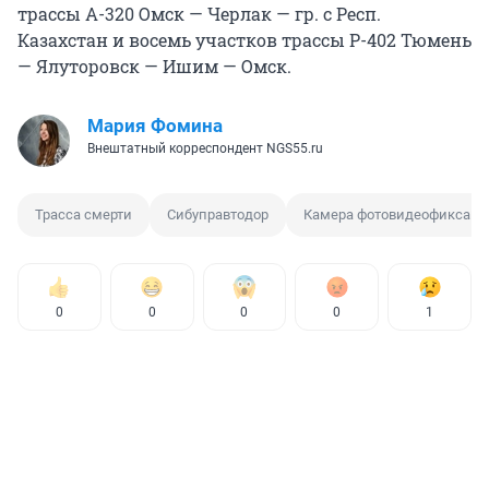
трассы А-320 Омск — Черлак — гр. с Респ.
Казахстан и восемь участков трассы Р-402 Тюмень
— Ялуторовск — Ишим — Омск.
Мария Фомина
Внештатный корреспондент NGS55.ru
Трасса смерти
Сибуправтодор
Камера фотовидеофиксаци
0
0
0
0
1