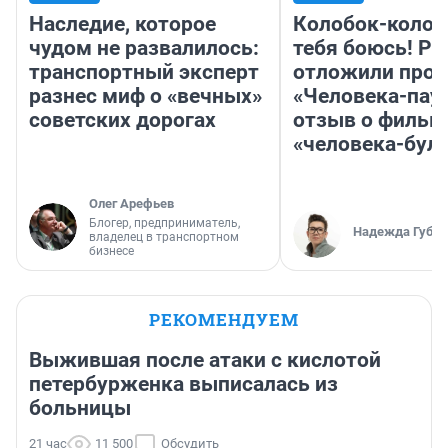
Наследие, которое
Колобок-колобо
чудом не развалилось:
тебя боюсь! Ра
транспортный эксперт
отложили прок
разнес миф о «вечных»
«Человека-пау
советских дорогах
отзыв о фильм
«человека-бул
Олег Арефьев
Блогер, предприниматель,
Надежда Губар
владелец в транспортном
бизнесе
РЕКОМЕНДУЕМ
Выжившая после атаки с кислотой
петербурженка выписалась из
больницы
21 час
11 500
Обсудить