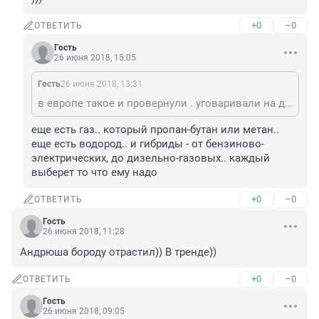
+0
–0
ОТВЕТИТЬ
Гость
26 июня 2018, 15:05
Гость
26 июня 2018, 13:31
в европе такое и провернули . уговаривали на дизель . но вдруг выяснилось что он очень грязен ( хотя всяко лучше бинзинки )) ) и нужен электро кар )))
еще есть газ.. который пропан-бутан или метан.. 
еще есть водород.. и гибриды - от бензиново-
электрических, до дизельно-газовых.. каждый 
выберет то что ему надо
+0
–0
ОТВЕТИТЬ
Гость
26 июня 2018, 11:28
Андрюша бороду отрастил)) В тренде))
+0
–0
ОТВЕТИТЬ
Гость
26 июня 2018, 09:05