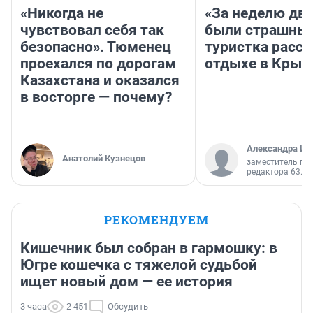
«Никогда не
«За неделю две
чувствовал себя так
были страшные
безопасно». Тюменец
туристка расск
проехался по дорогам
отдыхе в Крым
Казахстана и оказался
в восторге — почему?
Александра Ис
Анатолий Кузнецов
заместитель гл
редактора 63.RU
РЕКОМЕНДУЕМ
Кишечник был собран в гармошку: в
Югре кошечка с тяжелой судьбой
ищет новый дом — ее история
3 часа
2 451
Обсудить