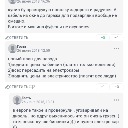
26 июня 2018, 16:36
купил бу праворукую повозку задорого и радуется. А 
кабель из окна до гаража для подзарядки вообще не 
смешно.

В итоге и машина фуфел и не окупается.
+0
–1
ОТВЕТИТЬ
Гость
26 июня 2018, 12:50
новый план для народа

1)поднять цены на бензин (платят только водители)

2)всех пересадить на электрокары 

3)поднять цены на электричество (платят все люди)
+1
–0
ОТВЕТИТЬ
2
Гость
26 июня 2018, 13:31
в европе такое и провернули . уговаривали на 
дизель . но вдруг выяснилось что он очень грязен ( 
хотя всяко лучше бинзинки )) ) и нужен электро кар 
)))