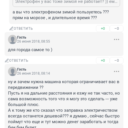
Электрофен у вас тоже зимой не работает? )) ему пофиг же..
а вы что электрофеном зимой пользуетесь ??? 
прям на морозе , и длительное время ???
+0
–0
ОТВЕТИТЬ
Гость
26 июня 2018, 08:55
для города самое то )
+0
–0
ОТВЕТИТЬ
Гость
26 июня 2018, 08:14
ну и зачем нужна машина которая ограничивает вас в 
передвижении ??

Пусть я на дальние расстояния и езжу не так часто, но 
сама возможность того что я могу это сделать --- уже 
большой плюс.

А к тому же кто сказал что заправка электричеством 
всегда останется дешевой??? я думаю , сейчас быстро 
поймут что еще и тут можно денег заработать и тогда 
бум бум будет.
