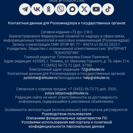
Контактные данные для Роскомнадзора и государственных органов
Сетевое издание «72.ру» (18+)
Зарегистрировано Федеральной службой по надзору в сфере связи,
информационных технологий и массовых коммуникаций (Роскомнадзор)
Запись о регистрации СМИ ЭЛ № ФС 77– 84674 от 06.02.2023 г.
Учредитель: Общество с ограниченной ответственностью "ИНТЕРНЕТ
ТЕХНОЛОГИИ"
Главный редактор: Познахарева Елена Павловна
Адрес редакции: 625000, г. Тюмень, ул. Максима Горького, д. 76, офис 214,
+7 (3452) 56-72-72 (доб. 3736)
Электронный адрес редакции:
72@shkulev.ru
Контактные данные для Роскомнадзора и государственных органов:
juristchel@shkulev.ru
Техподдержка:
help@shkulev.ru
Связаться с отделом продаж: +7 (3452) 56-72-72 доб. 3335,
yuliya.latypova@shkulev.ru
Редакция сайта не несет ответственности за достоверность
информации, содержащейся в рекламных объявлениях.
Особенности эксплуатации (использования) веб-портала регулируются:
Руководством пользователя
Описанием функциональных характеристик ПО
Условиями использования веб-портала и политикой
конфиденциальности персональных данных