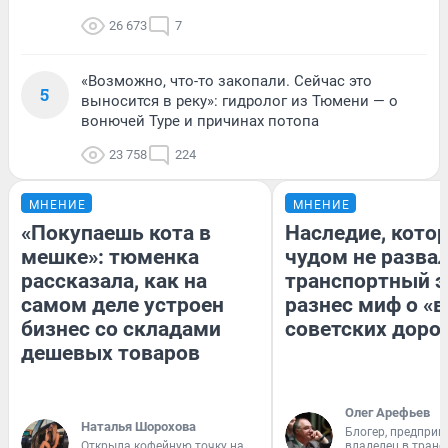
26 673
7
«Возможно, что-то закопали. Сейчас это
5
выносится в реку»: гидролог из Тюмени — о
вонючей Туре и причинах потопа
23 758
224
МНЕНИЕ
МНЕНИЕ
«Покупаешь кота в
Наследие, кото
мешке»: тюменка
чудом не разва
рассказала, как на
транспортный э
самом деле устроен
разнес миф о «
бизнес со складами
советских доро
дешевых товаров
Олег Арефьев
Наталья Шорохова
Блогер, предприн
Открыла кофейную точку на
владелец в тран