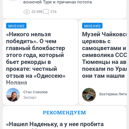
вонючей Туре и причинах потопа
23 598
216
МНЕНИЕ
МНЕНИЕ
«Никого нельзя
Музей Чайковск
победить». О чем
церковь с
главный блокбастер
самоцветами и 
этого года, который
символика СССР
бьет рекорды в
Тюменцы на ав
прокате: честный
поехали по Урал
отзыв на «Одиссею»
они там нашли
Нолана
Стас Соколов
Екатерина Литк
Эксперт
РЕКОМЕНДУЕМ
«Нашел Наденьку, а у нее пробита