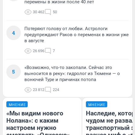
перемены в жизни после 40 лет
30 462
50
Потеряют голову от любви. Астрологи
4
предупреждают Раков о переменах в жизни уже
в августе
26 696
7
«Возможно, что-то закопали. Сейчас это
5
выносится в реку»: гидролог из Тюмени — о
вонючей Туре и причинах потопа
23 812
224
МНЕНИЕ
МНЕНИЕ
«Мы видим нового
Наследие, кото
Нолана»: с каким
чудом не разва
настроем нужно
транспортный э
смотреть «Одиссею»,
разнес миф о «