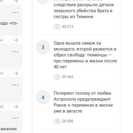
+1
–0
следствие раскрыло детали
зверского убийства брата и
сестры из Тюмени
адо что-
40 213
+1
–0
Одна вышла замуж за
3
молодого, второй развелся и
обрел свободу: тюменцы —
про перемены в жизни после
40 лет
+1
–3
30 462
Потеряют голову от любви.
4
Астрологи предупреждают
Раков о переменах в жизни
+2
–0
уже в августе
26 696
 мнения 