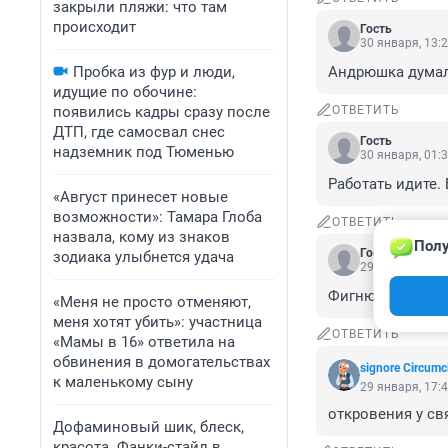
закрыли пляжи: что там
происходит
Гость
30 января, 13:
Пробка из фур и люди,
Андрюшка думал
идущие по обочине:
появились кадры сразу после
ОТВЕТИТЬ
ДТП, где самосвал снес
Гость
надземник под Тюменью
30 января, 01:
Работать идите.
«Август принесет новые
возможности»: Тамара Глоба
ОТВЕТИТЬ
назвала, кому из знаков
Полу
Гость
зодиака улыбнется удача
29 января, 17:
Фигню пишите
«Меня не просто отменяют,
меня хотят убить»: участница
ОТВЕТИТЬ
«Мамы в 16» ответила на
обвинения в домогательствах
signore Сircumc
к маленькому сыну
29 января, 17:
откровения у св
Дофаминовый шик, блеск,
красота. Фанки-стайл в