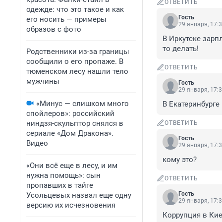
ОТВЕТИТЬ
одежде: что это такое и как
Гость
его носить — примеры
29 января, 17:
образов с фото
В Иркутске зарп
то делать!
Родственники из-за границы
сообщили о его пропаже. В
ОТВЕТИТЬ
тюменском лесу нашли тело
мужчины
Гость
29 января, 17:
«Минус — слишком много
В Екатеринбурге 
спойлеров»: российский
ниндзя-скульптор снялся в
ОТВЕТИТЬ
сериале «Дом Дракона».
Гость
Видео
29 января, 17:
кому это?
«Они всё еще в лесу, и им
нужна помощь»: сын
ОТВЕТИТЬ
пропавших в тайге
Гость
Усольцевых назвал еще одну
29 января, 17:
версию их исчезновения
Коррупция в Кие