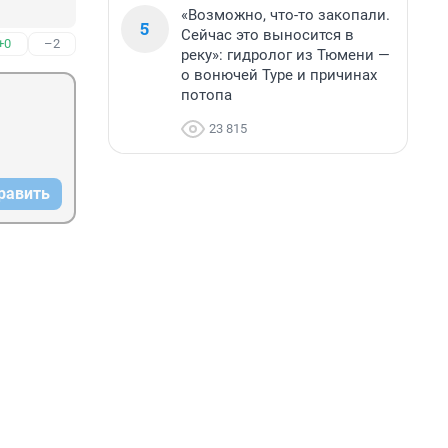
«Возможно, что-то закопали.
5
Сейчас это выносится в
+0
–2
реку»: гидролог из Тюмени —
о вонючей Туре и причинах
потопа
23 815
равить