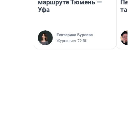
маршруте Тюмень —
Петро
Уфа
там п
Екатерина Бурлева
Журналист 72.RU