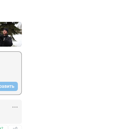
равить
+2
–0