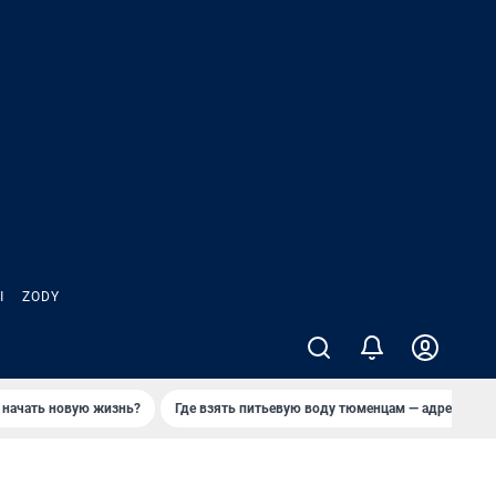
Ы
ZODY
 начать новую жизнь?
Где взять питьевую воду тюменцам — адреса