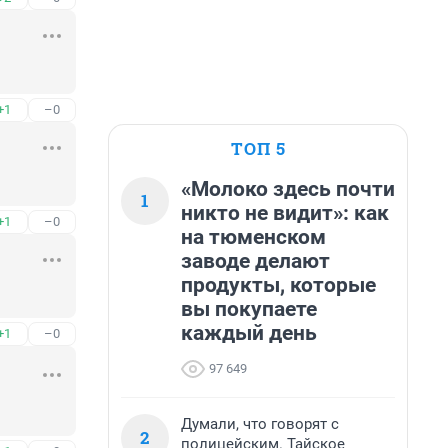
+1
–0
ТОП 5
«Молоко здесь почти
1
никто не видит»: как
+1
–0
на тюменском
заводе делают
продукты, которые
вы покупаете
каждый день
+1
–0
97 649
Думали, что говорят с
2
полицейским. Тайское