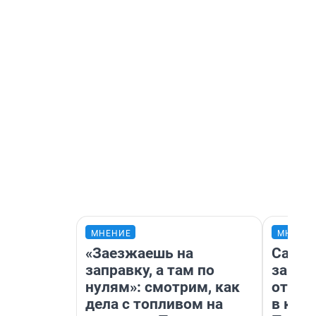
МНЕНИЕ
МНЕНИ
«Заезжаешь на
Самая
заправку, а там по
загра
нулям»: смотрим, как
отпра
дела с топливом на
в каз