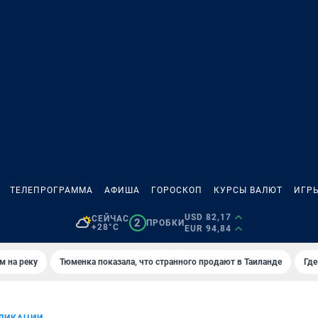
ТЕЛЕПРОГРАММА
АФИША
ГОРОСКОП
КУРСЫ ВАЛЮТ
ИГР
USD 82,17
СЕЙЧАС
2
ПРОБКИ
+28°C
EUR 94,84
м на реку
Тюменка показала, что странного продают в Таиланде
Где