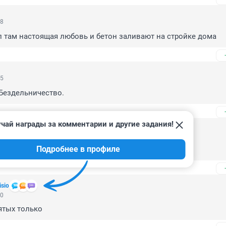
28
 там настоящая любовь и бетон заливают на стройке дома
35
 Бездельничество.
чай награды за комментарии и другие задания!
48
Подробнее в профиле
isio
40
ятых только