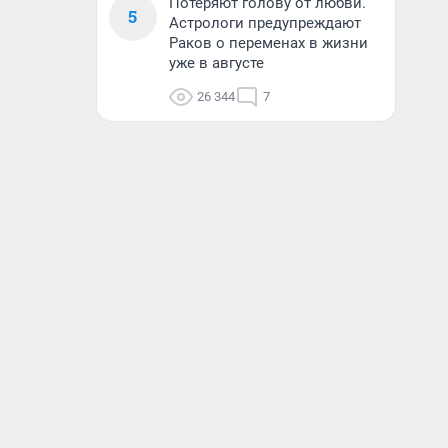
Потеряют голову от любви.
5
Астрологи предупреждают
Раков о переменах в жизни
уже в августе
26 344
7