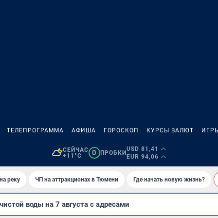
ТЕЛЕПРОГРАММА
АФИША
ГОРОСКОП
КУРСЫ ВАЛЮТ
ИГР
USD 81,41
СЕЙЧАС
0
ПРОБКИ
+11°C
EUR 94,06
на реку
ЧП на аттракционах в Тюмени
Где начать новую жизнь?
чистой воды на 7 августа с адресами