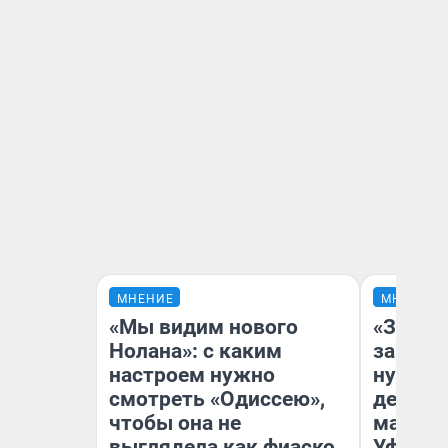
МНЕНИЕ
МНЕНИЕ
«Мы видим нового
«Заезж
Нолана»: с каким
заправк
настроем нужно
нулям»
смотреть «Одиссею»,
дела с
чтобы она не
маршру
выглядела как фиаско
Уфа