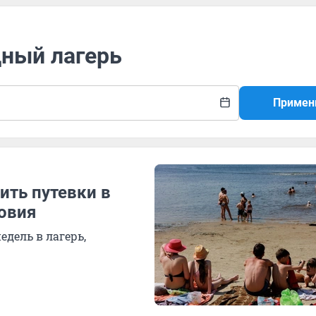
дный лагерь
Примен
ить путевки в
овия
едель в лагерь,