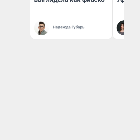
Ек
Надежда Губарь
Жу