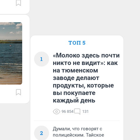
ТОП 5
«Молоко здесь почти
1
никто не видит»: как
на тюменском
заводе делают
продукты, которые
вы покупаете
каждый день
96 854
131
Думали, что говорят с
2
полицейским. Тайское