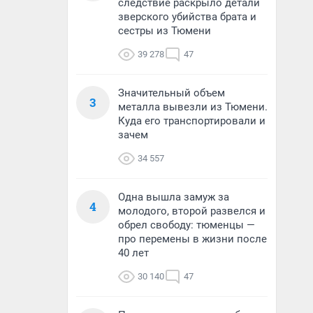
следствие раскрыло детали
зверского убийства брата и
сестры из Тюмени
39 278
47
Значительный объем
3
металла вывезли из Тюмени.
Куда его транспортировали и
зачем
34 557
Одна вышла замуж за
4
молодого, второй развелся и
обрел свободу: тюменцы —
про перемены в жизни после
40 лет
30 140
47