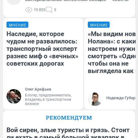
19 853
5
МНЕНИЕ
МНЕНИЕ
Наследие, которое
«Мы видим нов
чудом не развалилось:
Нолана»: с каки
транспортный эксперт
настроем нужн
разнес миф о «вечных»
смотреть «Одис
советских дорогах
чтобы она не
выглядела как 
Олег Арефьев
Блогер, предприниматель,
Надежда Губарь
владелец в транспортном
бизнесе
РЕКОМЕНДУЕМ
Вой сирен, злые туристы и грязь. Стоит
ли ехать в самый большой аквапарк в