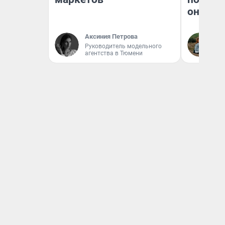
они та
Аксиния Петрова
Ек
Руководитель модельного
агентства в Тюмени