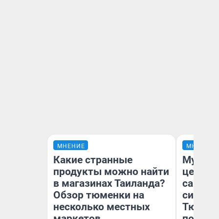
МНЕНИЕ
МНЕНИЕ
Какие странные
Музей 
продукты можно найти
церков
в магазинах Таиланда?
самоцв
Обзор тюменки на
символ
несколько местных
Тюменц
маркетов
поехали