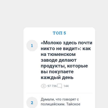
ТОП 5
«Молоко здесь почти
1
никто не видит»: как
на тюменском
заводе делают
продукты, которые
вы покупаете
каждый день
97 736
144
Думали, что говорят с
2
полицейским. Тайское