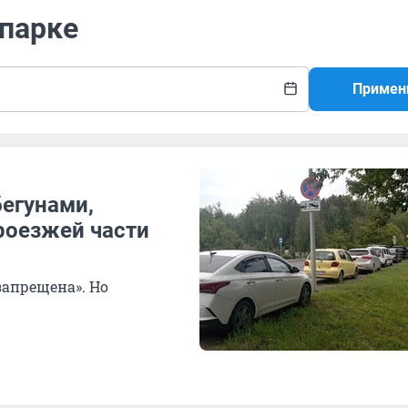
 парке
Примен
бегунами,
роезжей части
запрещена». Но