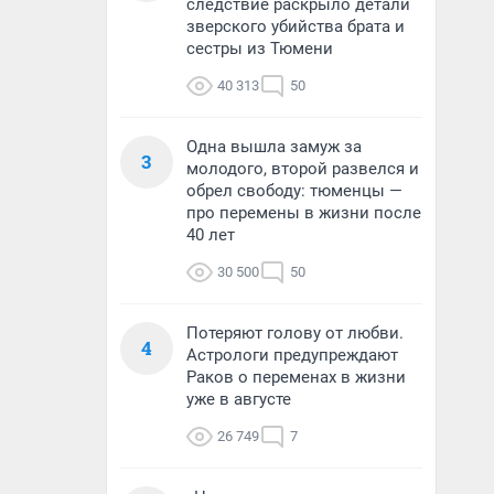
следствие раскрыло детали
зверского убийства брата и
сестры из Тюмени
40 313
50
Одна вышла замуж за
3
молодого, второй развелся и
обрел свободу: тюменцы —
про перемены в жизни после
40 лет
30 500
50
Потеряют голову от любви.
4
Астрологи предупреждают
Раков о переменах в жизни
уже в августе
26 749
7