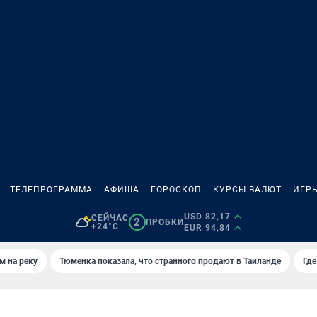
ТЕЛЕПРОГРАММА
АФИША
ГОРОСКОП
КУРСЫ ВАЛЮТ
ИГР
USD 82,17
СЕЙЧАС
2
ПРОБКИ
+24°C
EUR 94,84
м на реку
Тюменка показала, что странного продают в Таиланде
Где