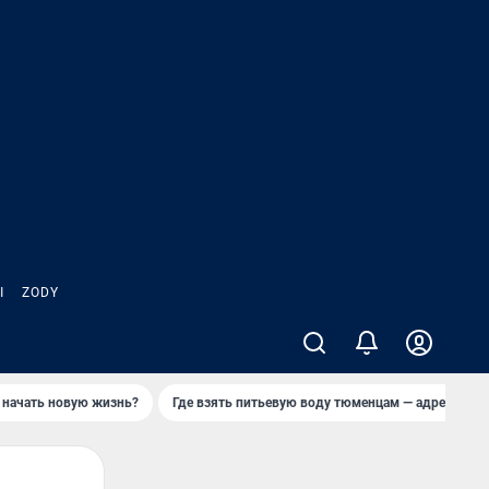
Ы
ZODY
 начать новую жизнь?
Где взять питьевую воду тюменцам — адреса