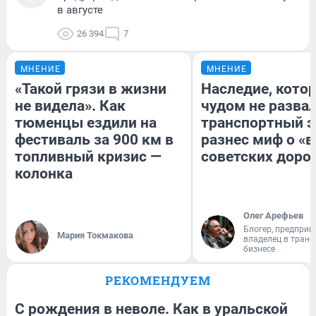
в августе
26 394
7
МНЕНИЕ
МНЕНИЕ
«Такой грязи в жизни
Наследие, кото
не видела». Как
чудом не разва
тюменцы ездили на
транспортный э
фестиваль за 900 км в
разнес миф о «
топливный кризис —
советских доро
колонка
Олег Арефьев
Блогер, предприн
Мария Токмакова
владелец в тран
бизнесе
РЕКОМЕНДУЕМ
С рождения в неволе. Как в уральской