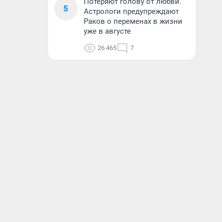
Потеряют голову от любви.
5
Астрологи предупреждают
Раков о переменах в жизни
уже в августе
26 465
7