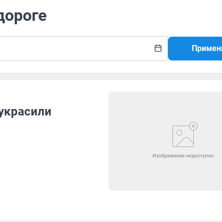
дороге
Примен
украсили