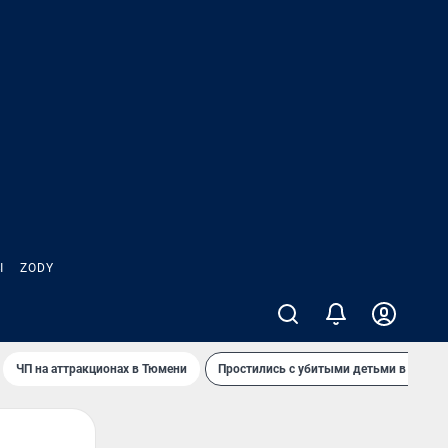
Ы
ZODY
ЧП на аттракционах в Тюмени
Простились с убитыми детьми в Таила