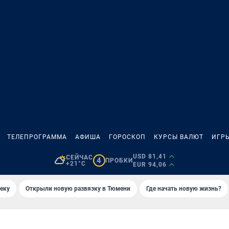
ТЕЛЕПРОГРАММА
АФИША
ГОРОСКОП
КУРСЫ ВАЛЮТ
ИГР
USD 81,41
СЕЙЧАС
4
ПРОБКИ
+21°C
EUR 94,06
еку
Открыли новую развязку в Тюмени
Где начать новую жизнь?