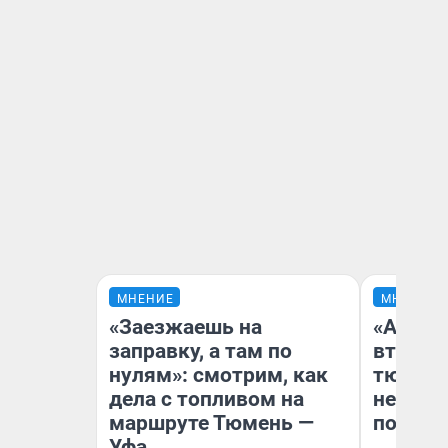
МНЕНИЕ
МНЕНИЕ
«Заезжаешь на
«Аренд
заправку, а там по
втрое»
нулям»: смотрим, как
тюменс
дела с топливом на
неформ
маршруте Тюмень —
почему
Уфа