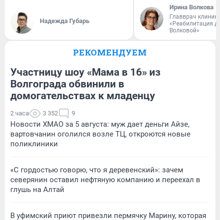
Ирина Волкова
Главврач клиник
Надежда Губарь
«Реабилитация д
Волковой»
РЕКОМЕНДУЕМ
Участницу шоу «Мама в 16» из
Волгограда обвинили в
домогательствах к младенцу
2 часа
3 352
9
Новости ХМАО за 5 августа: муж дает деньги Айзе,
вартовчанин оголился возле ТЦ, откроются новые
поликлиники
«С гордостью говорю, что я деревенский»: зачем
северянин оставил нефтяную компанию и переехал в
глушь на Алтай
В уфимский приют привезли пермячку Марину, которая