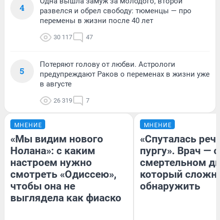
Одна вышла замуж за молодого, второй
4
развелся и обрел свободу: тюменцы — про
перемены в жизни после 40 лет
30 117
47
Потеряют голову от любви. Астрологи
5
предупреждают Раков о переменах в жизни уже
в августе
26 319
7
МНЕНИЕ
МНЕНИЕ
«Мы видим нового
«Спуталась речь
Нолана»: с каким
пургу». Врач — о
настроем нужно
смертельном ди
смотреть «Одиссею»,
который сложн
чтобы она не
обнаружить
выглядела как фиаско