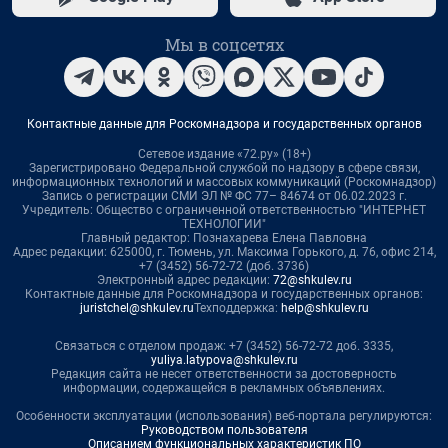
Мы в соцсетях
Контактные данные для Роскомнадзора и государственных органов
Сетевое издание «72.ру» (18+)
Зарегистрировано Федеральной службой по надзору в сфере связи,
информационных технологий и массовых коммуникаций (Роскомнадзор)
Запись о регистрации СМИ ЭЛ № ФС 77– 84674 от 06.02.2023 г.
Учредитель: Общество с ограниченной ответственностью "ИНТЕРНЕТ
ТЕХНОЛОГИИ"
Главный редактор: Познахарева Елена Павловна
Адрес редакции: 625000, г. Тюмень, ул. Максима Горького, д. 76, офис 214,
+7 (3452) 56-72-72 (доб. 3736)
Электронный адрес редакции:
72@shkulev.ru
Контактные данные для Роскомнадзора и государственных органов:
juristchel@shkulev.ru
Техподдержка:
help@shkulev.ru
Связаться с отделом продаж: +7 (3452) 56-72-72 доб. 3335,
yuliya.latypova@shkulev.ru
Редакция сайта не несет ответственности за достоверность
информации, содержащейся в рекламных объявлениях.
Особенности эксплуатации (использования) веб-портала регулируются:
Руководством пользователя
Описанием функциональных характеристик ПО