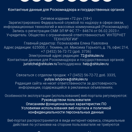
Контактные данные для Роскомнадзора и государственных органов
Сетевое издание «72.ру» (18+)
Зарегистрировано Федеральной службой по надзору в сфере связи,
информационных технологий и массовых коммуникаций (Роскомнадзор)
Запись о регистрации СМИ ЭЛ № ФС 77– 84674 от 06.02.2023 г.
Учредитель: Общество с ограниченной ответственностью "ИНТЕРНЕТ
ТЕХНОЛОГИИ"
Главный редактор: Познахарева Елена Павловна
Адрес редакции: 625000, г. Тюмень, ул. Максима Горького, д. 76, офис 214,
+7 (3452) 56-72-72 (доб. 3736)
Электронный адрес редакции:
72@shkulev.ru
Контактные данные для Роскомнадзора и государственных органов:
juristchel@shkulev.ru
Техподдержка:
help@shkulev.ru
Связаться с отделом продаж: +7 (3452) 56-72-72 доб. 3335,
yuliya.latypova@shkulev.ru
Редакция сайта не несет ответственности за достоверность
информации, содержащейся в рекламных объявлениях.
Особенности эксплуатации (использования) веб-портала регулируются:
Руководством пользователя
Описанием функциональных характеристик ПО
Условиями использования веб-портала и политикой
конфиденциальности персональных данных
Веб-портал распространяется в виде интернет-сервиса, специальные
действия по установке на стороне пользователя не требуются