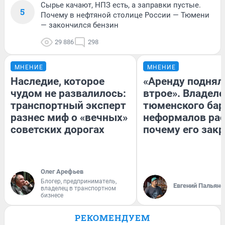
Сырье качают, НПЗ есть, а заправки пустые.
5
Почему в нефтяной столице России — Тюмени
— закончился бензин
29 886
298
МНЕНИЕ
МНЕНИЕ
Наследие, которое
«Аренду поднял
чудом не развалилось:
втрое». Владел
транспортный эксперт
тюменского бар
разнес миф о «вечных»
неформалов рас
советских дорогах
почему его зак
Олег Арефьев
Блогер, предприниматель,
Евгений Пальяно
владелец в транспортном
бизнесе
РЕКОМЕНДУЕМ