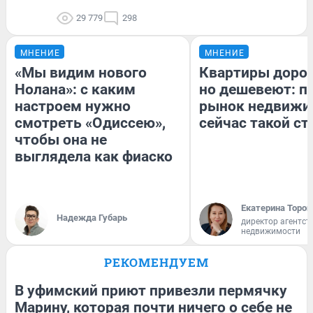
29 779
298
МНЕНИЕ
МНЕНИЕ
«Мы видим нового
Квартиры доро
Нолана»: с каким
но дешевеют: п
настроем нужно
рынок недвижи
смотреть «Одиссею»,
сейчас такой с
чтобы она не
выглядела как фиаско
Екатерина Тороп
Надежда Губарь
директор агентст
недвижимости
РЕКОМЕНДУЕМ
В уфимский приют привезли пермячку
Марину, которая почти ничего о себе не