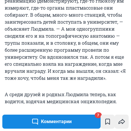
реанимацию [демонстрируют], где-то глюкозу им
измеряют, где-то органы пластмассовые они
собирают. В общем, много-много станций, чтобы
заинтересовать детей поступать в университет, —
объясняет Людмила. — А мои одногруппники
сводили его и на топографическую анатомию —
трупы показали, и в столовку, в общем, они ему
более расширенную программу провели по
университету. Он вдохновился так. А потом я еще
его специально взяла на награждение, когда мне
вручали награду. И когда мы вышли, он сказал: «Я
тоже хочу, чтобы меня так же наградили».
А среди друзей и родных Людмила теперь, как
водится, ходячая медицинская энциклопедия.
7
— У меня прямо самое любимое — «посмотри
Комментарии
анализы», — с улыбкой делится теперь уже