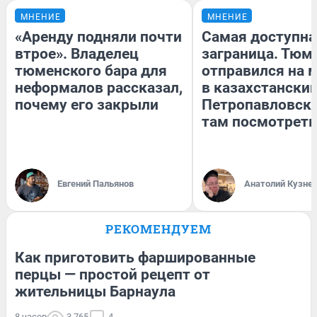
МНЕНИЕ
МНЕНИЕ
«Аренду подняли почти
Самая доступна
втрое». Владелец
заграница. Тюм
тюменского бара для
отправился на 
неформалов рассказал,
в казахстански
почему его закрыли
Петропавловск:
там посмотреть
Евгений Пальянов
Анатолий Кузне
РЕКОМЕНДУЕМ
Как приготовить фаршированные
перцы — простой рецепт от
жительницы Барнаула
8 часов
3 765
4