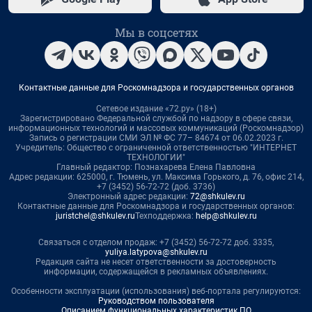
Мы в соцсетях
Контактные данные для Роскомнадзора и государственных органов
Сетевое издание «72.ру» (18+)
Зарегистрировано Федеральной службой по надзору в сфере связи,
информационных технологий и массовых коммуникаций (Роскомнадзор)
Запись о регистрации СМИ ЭЛ № ФС 77– 84674 от 06.02.2023 г.
Учредитель: Общество с ограниченной ответственностью "ИНТЕРНЕТ
ТЕХНОЛОГИИ"
Главный редактор: Познахарева Елена Павловна
Адрес редакции: 625000, г. Тюмень, ул. Максима Горького, д. 76, офис 214,
+7 (3452) 56-72-72 (доб. 3736)
Электронный адрес редакции:
72@shkulev.ru
Контактные данные для Роскомнадзора и государственных органов:
juristchel@shkulev.ru
Техподдержка:
help@shkulev.ru
Связаться с отделом продаж: +7 (3452) 56-72-72 доб. 3335,
yuliya.latypova@shkulev.ru
Редакция сайта не несет ответственности за достоверность
информации, содержащейся в рекламных объявлениях.
Особенности эксплуатации (использования) веб-портала регулируются:
Руководством пользователя
Описанием функциональных характеристик ПО