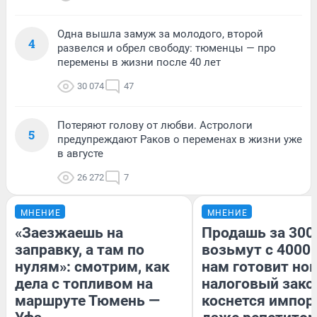
Одна вышла замуж за молодого, второй
4
развелся и обрел свободу: тюменцы — про
перемены в жизни после 40 лет
30 074
47
Потеряют голову от любви. Астрологи
5
предупреждают Раков о переменах в жизни уже
в августе
26 272
7
МНЕНИЕ
МНЕНИЕ
«Заезжаешь на
Продашь за 3000
заправку, а там по
возьмут с 4000.
нулям»: смотрим, как
нам готовит но
дела с топливом на
налоговый зако
маршруте Тюмень —
коснется импор