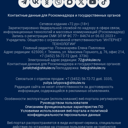
Контактные данные для Роскомнадзора и государственных органов
Сетевое издание «72.ру» (18+)
Зарегистрировано Федеральной службой по надзору в сфере связи,
информационных технологий и массовых коммуникаций (Роскомнадзор)
Запись о регистрации СМИ ЭЛ № ФС 77– 84674 от 06.02.2023 г.
Учредитель: Общество с ограниченной ответственностью "ИНТЕРНЕТ
ТЕХНОЛОГИИ"
Главный редактор: Познахарева Елена Павловна
Адрес редакции: 625000, г. Тюмень, ул. Максима Горького, д. 76, офис 214,
+7 (3452) 56-72-72 (доб. 3736)
Электронный адрес редакции:
72@shkulev.ru
Контактные данные для Роскомнадзора и государственных органов:
juristchel@shkulev.ru
Техподдержка:
help@shkulev.ru
Связаться с отделом продаж: +7 (3452) 56-72-72 доб. 3335,
yuliya.latypova@shkulev.ru
Редакция сайта не несет ответственности за достоверность
информации, содержащейся в рекламных объявлениях.
Особенности эксплуатации (использования) веб-портала регулируются:
Руководством пользователя
Описанием функциональных характеристик ПО
Условиями использования веб-портала и политикой
конфиденциальности персональных данных
Веб-портал распространяется в виде интернет-сервиса, специальные
действия по установке на стороне пользователя не требуются