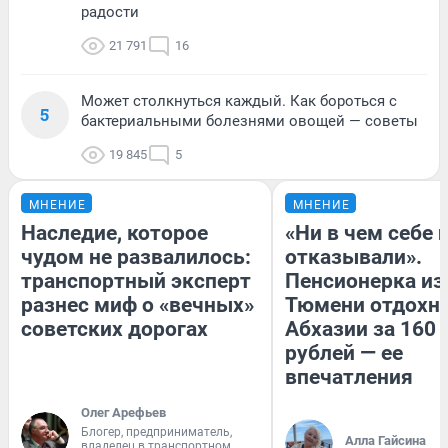
радости
21 791
16
Может столкнуться каждый. Как бороться с
5
бактериальными болезнями овощей — советы
19 845
5
МНЕНИЕ
МНЕНИЕ
Наследие, которое
«Ни в чем себе 
чудом не развалилось:
отказывали».
транспортный эксперт
Пенсионерка из
разнес миф о «вечных»
Тюмени отдохну
советских дорогах
Абхазии за 160
рублей — ее
впечатления
Олег Арефьев
Блогер, предприниматель,
Алла Гайсина
владелец в транспортном