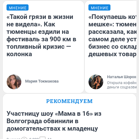
МНЕНИЕ
МНЕНИЕ
«Такой грязи в жизни
«Покупаешь кот
не видела». Как
мешке»: тюмен
тюменцы ездили на
рассказала, как
фестиваль за 900 км в
самом деле уст
топливный кризис —
бизнес со скла
колонка
дешевых товар
Наталья Шорохо
Мария Токмакова
Открыла кофейну
деньги соцразви
РЕКОМЕНДУЕМ
Участницу шоу «Мама в 16» из
Волгограда обвинили в
домогательствах к младенцу