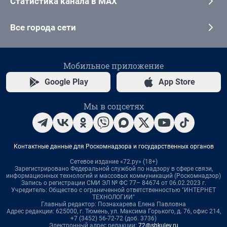
Статистика канала в MAX
Все города сети
Мобильное приложение
Google Play
App Store
Мы в соцсетях
Контактные данные для Роскомнадзора и государственных органов
Сетевое издание «72.ру» (18+)
Зарегистрировано Федеральной службой по надзору в сфере связи,
информационных технологий и массовых коммуникаций (Роскомнадзор)
Запись о регистрации СМИ ЭЛ № ФС 77– 84674 от 06.02.2023 г.
Учредитель: Общество с ограниченной ответственностью "ИНТЕРНЕТ
ТЕХНОЛОГИИ"
Главный редактор: Познахарева Елена Павловна
Адрес редакции: 625000, г. Тюмень, ул. Максима Горького, д. 76, офис 214,
+7 (3452) 56-72-72 (доб. 3736)
Электронный адрес редакции:
72@shkulev.ru