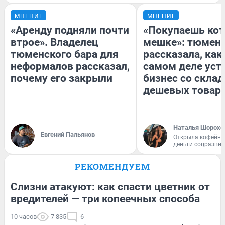
МНЕНИЕ
МНЕНИЕ
«Аренду подняли почти
«Покупаешь кот
втрое». Владелец
мешке»: тюмен
тюменского бара для
рассказала, как
неформалов рассказал,
самом деле уст
почему его закрыли
бизнес со скла
дешевых товар
Наталья Шорохо
Евгений Пальянов
Открыла кофейну
деньги соцразви
РЕКОМЕНДУЕМ
Слизни атакуют: как спасти цветник от
вредителей — три копеечных способа
10 часов
7 835
6